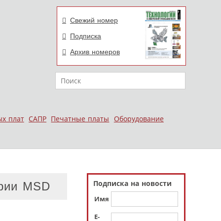
Свежий номер
Подписка
Архив номеров
Поиск
ых плат
САПР
Печатные платы
Оборудование
Подписка на новости
ерии MSD
Имя
E-