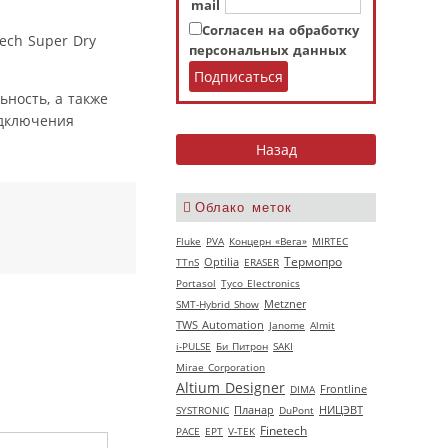
mail
Согласен на обработку
ech Super Dry
персональных данных
ность, а также
одключения
Облако меток
Fluke
PVA
Концерн «Вега»
MIRTEC
Термопро
TTnS
Optilia
ERASER
Portasol
Tyco Electronics
SMT-Hybrid Show
Metzner
TWS Automation
Janome
Almit
i-PULSE
Би Питрон
SAKI
Mirae Corporation
Altium Designer
DIMA
Frontline
НИЦЭВТ
SYSTRONIC
Планар
DuPont
Finetech
РАСЕ
EPT
V‑TEK