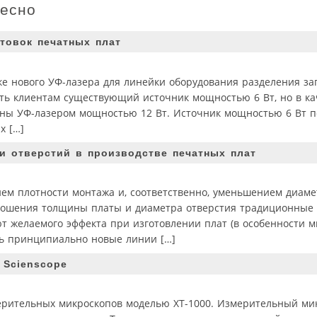
ресно
товок печатных плат
ске нового УФ-лазера для линейки оборудования разделения за
ать клиентам существующий источник мощностью 6 Вт, но в ка
ены УФ-лазером мощностью 12 Вт. Источник мощностью 6 Вт п
х […]
и отверстий в производстве печатных плат
ием плотности монтажа и, соответственно, уменьшением диаме
ношения толщины платы и диаметра отверстия традиционные
ют желаемого эффекта при изготовлении плат (в особенности 
ись принципиально новые линии […]
 Scienscopе
ерительных микроскопов моделью ХТ-1000. Измерительный мик