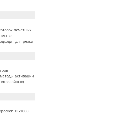
готовок печатных
честве
одходит для резки
тров
 методы активации
многослойных)
роскоп ХТ-1000