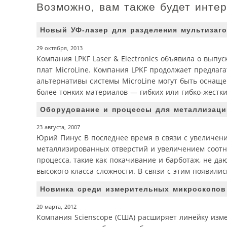
Возможно, вам также будет инте
Новый УФ-лазер для разделения мультизаго
29 октября, 2013
Компания LPKF Laser & Electronics объявила о выпу
плат MicroLine. Компания LPKF продолжает предлаг
альтернативы системы MicroLine могут быть оснащ
более тонких материалов — гибких или гибко-жестки
Оборудование и процессы для металлизаци
23 августа, 2007
Юрий Пинус В последнее время в связи с увеличен
металлизированных отверстий и увеличением соот
процесса, такие как покачивание и барботаж, не да
высокого класса сложности. В связи с этим появил
Новинка среди измерительных микроскопов
20 марта, 2012
Компания Scienscopе (США) расширяет линейку изм