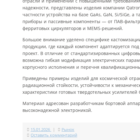
отрасли и применений с повышенными требования
надежности, представлены изделия компании Qatron.
частности устройства на базе GaAs, GaN, Si/SiGe, а 
приборы и пассивные компоненты — от ПАВ-фильтр
ферритовых циркуляторов и MEMS-решений.
Большое внимание уделено специфике кастомизаци
продукции, где каждый компонент адаптируется под
проект. В отличие от стандартизированных цифровы
возможна гибкая модификация электрических парам
корпусного исполнения и перечня квалификационн
Приведены примеры изделий для космической отрас
радиационной стойкости, устойчивости к механичес
характеристики готовых твердотельных усилителей 
Материал адресован разработчикам бортовой аппар
высоконадежной электроникой.
15.01.2026
|
Рынок
Оставить комментарий