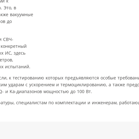
ми к
 Это, в
также вакуумные
ов до
и СВЧ-
 конкретный
х ИС, здесь
етров,
ых испытаний.
ли, к тестированию которых предъявляются особые требовани
ким ударам с ускорением и термоциклированию, а также пред
Q- и Ka-диапазонов мощностью до 100 Вт.
атуры, специалистам по комплектации и инженерам, работаю