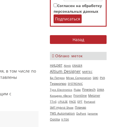
Согласен на обработку
персональных данных
Облако меток
НИЦЭВТ
Almit
ERASER
я, в том числе по
Altium Designer
MIRTEC
ставлены
Би Питрон
Mirae Corporation
SAKI
PVA
Термопро
SYSTRONIC
Finetech
Tyco Electronics
Fluke
DIMA
щим с
Концерн «Вега»
Frontline
Metzner
TTnS
i-PULSE
РАСЕ
EPT
Portasol
SMT-Hybrid Show
Планар
TWS Automation
DuPont
Janome
Optilia
V‑TEK