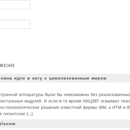
ресно
олжна идти в ногу с цивилизованным миром
ктронной аппаратуры были бы невозможны без реализованных
истальных модулей. И если в то время НИЦЭВТ осваивал техн
но-технологические решения известной фирмы IBM, а ИТМ и В
я гигантские […]
Viscom