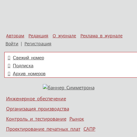
Авторам
Редакция
О журнале
Реклама в журнале
Войти
|
Регистрация
Свежий номер
Подписка
Архив номеров
Skip to content
Инженерное обеспечение
Меню
Организация производства
Контроль и тестирование
Рынок
Проектирование печатных плат
САПР