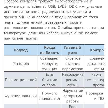
Особого контроля требуют высокоскоростные и
шумные цепи. Ethernet, USB, LVDS, DDR, импульсные
источники питания, радиочастотные участки и
прецизионные аналоговые входы зависят от стека
платы, длины линий, возвратных токов и
расположения компонентов. Ошибка проявляется при
температуре, длинном кабеле, импульсной помехе
или смене партии.
Когда
Главный
Подход
Контрол
выбирать
риск
Совпадает
Скрытое
Сравнени
Pin-to-pin
корпус и
отличие
даташитов
функция
параметров
стенд
Есть
Недооценка
Расчет и
Параметрический
близкие
режима
температур
аналоги
схемы
прогон
Нарушение
Прямого
Проверка у
Функциональный
алгоритма
аналога нет
и ПО
работы
Рост