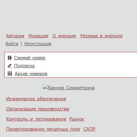
Авторам
Редакция
О журнале
Реклама в журнале
Войти
|
Регистрация
Свежий номер
Подписка
Архив номеров
Skip to content
Инженерное обеспечение
Меню
Организация производства
Контроль и тестирование
Рынок
Проектирование печатных плат
САПР