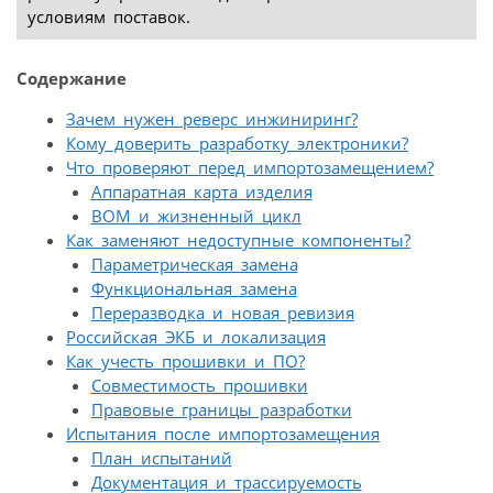
условиям поставок.
Содержание
Зачем нужен реверс инжиниринг?
Кому доверить разработку электроники?
Что проверяют перед импортозамещением?
Аппаратная карта изделия
BOM и жизненный цикл
Как заменяют недоступные компоненты?
Параметрическая замена
Функциональная замена
Переразводка и новая ревизия
Российская ЭКБ и локализация
Как учесть прошивки и ПО?
Совместимость прошивки
Правовые границы разработки
Испытания после импортозамещения
План испытаний
Документация и трассируемость