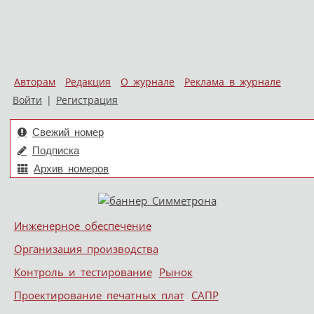
Авторам
Редакция
О журнале
Реклама в журнале
Войти
|
Регистрация
Свежий номер
Подписка
Архив номеров
Skip to content
Инженерное обеспечение
Меню
Организация производства
Контроль и тестирование
Рынок
Проектирование печатных плат
САПР