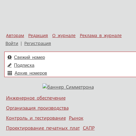
Авторам
Редакция
О журнале
Реклама в журнале
Войти
|
Регистрация
Свежий номер
Подписка
Архив номеров
Skip to content
Инженерное обеспечение
Меню
Организация производства
Контроль и тестирование
Рынок
Проектирование печатных плат
САПР