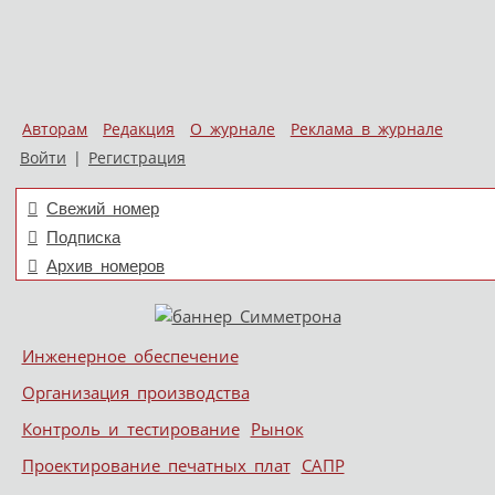
Авторам
Редакция
О журнале
Реклама в журнале
Войти
|
Регистрация
Свежий номер
Подписка
Архив номеров
Skip to content
Инженерное обеспечение
Меню
Организация производства
Контроль и тестирование
Рынок
Проектирование печатных плат
САПР