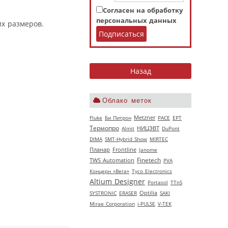
Согласен на обработку
персональных данных
их размеров.
Облако меток
Fluke
Би Питрон
Metzner
РАСЕ
EPT
Термопро
НИЦЭВТ
Almit
DuPont
DIMA
SMT-Hybrid Show
MIRTEC
Планар
Frontline
Janome
Finetech
TWS Automation
PVA
Концерн «Вега»
Tyco Electronics
Altium Designer
Portasol
TTnS
SYSTRONIC
ERASER
Optilia
SAKI
Mirae Corporation
i-PULSE
V‑TEK