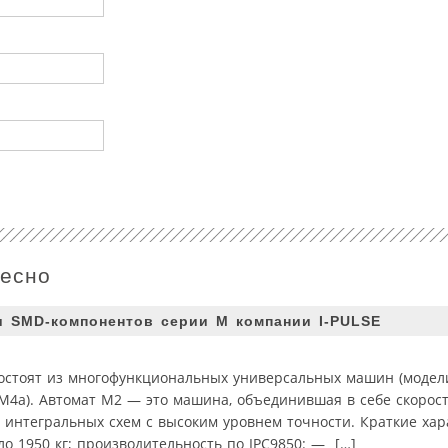
ресно
и SMD-компонентов серии М компании I-PULSE
остоят из многофункциональных универсальных машин (модел
 М4а). Автомат М2 — это машина, объединившая в себе скорос
 интегральных схем с высоким уровнем точности. Краткие хар
ло 1950 кг; производительность по IPC9850: — […]