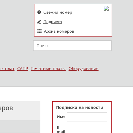
Свежий номер
Подписка
Архив номеров
Поиск
ых плат
САПР
Печатные платы
Оборудование
еров
Подписка на новости
Имя
E-
mail