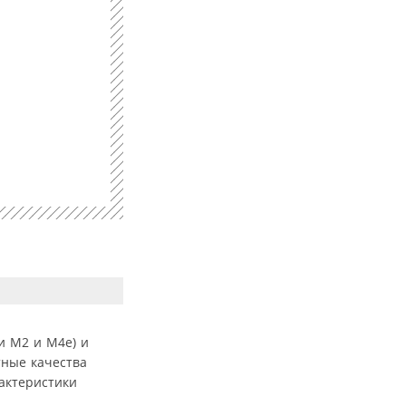
и М2 и М4е) и
тные качества
актеристики