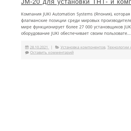
JM-20 для установки ТНТ- и ком
Компания JUKI Automation Systems (Япония), котора
флагманские позиции среди мировых производителе
мире функционирует более 27 000 установщиков JUK
оборудование JUKI обеспечивает своим пользовате...
28.10.2021
|
Установка компонентов
,
Технологии 
Оставить комментарий