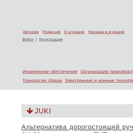
Авторам
Редакция
О журнале
Реклама в журнале
Войти
|
Регистрация
Skip to content
Инженерное обеспечение
Организация производс
Меню
Технологии сборки
Электронные и ионные техноло
JUKI
Альтернатива дорогостоящей ру