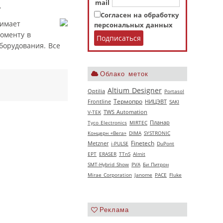
I
mail
Согласен на обработку
нимает
персональных данных
оменту в
борудования. Все
Облако меток
Altium Designer
Optilia
Portasol
Термопро
НИЦЭВТ
Frontline
SAKI
V‑TEK
TWS Automation
Tyco Electronics
MIRTEC
Планар
Концерн «Вега»
DIMA
SYSTRONIC
Finetech
Metzner
i-PULSE
DuPont
EPT
ERASER
TTnS
Almit
SMT-Hybrid Show
PVA
Би Питрон
Mirae Corporation
Janome
РАСЕ
Fluke
Реклама