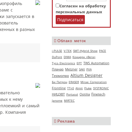
рмопрофиль
Согласен на обработку
раме с
персональных данных
и запускается в
зователь
оженных в разных
Облако меток
i-PULSE
V‑TEK
SMT-Hybrid Show
РАСЕ
DuPont
DIMA
Концерн «Вега»
Tyco Electronics
EPT
TWS Automation
Планар
Metzner
SAKI
PVA
Altium Designer
Термопро
Би Питрон
ERASER
Mirae Corporation
Frontline
TTnS
Almit
Fluke
SYSTRONIC
овательно
НИЦЭВТ
Finetech
Portasol
Optilia
мых к нему
Janome
MIRTEC
теплоемкий и самый
ар. Компания
Реклама