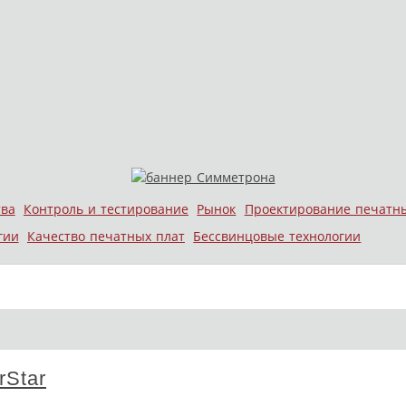
тва
Контроль и тестирование
Рынок
Проектирование печатн
гии
Качество печатных плат
Бессвинцовые технологии
rStar