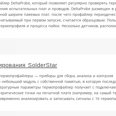
йлер DeltaProbe, который позволяет регулярно проверять те
ния испытательных плат и проводов. DeltaProbe размещен в 
ной ширине паяемых плат, после чего профайлер периодическ
считываемый при первом запуске, считается образцовым. Поль
термопрофиля и процесса пайки. Несколько датчиков, распол
рования SolderStar
 термопрофайлеры — приборы для сбора, анализа и контроля
 небольшой модуль с собственной памятью, в которую послед
пературные параметры термопрофайлер получает с подключае
 критические точки на печатной плате (например, на самый 
новременно анализировать и записывать сигналы с 16 термоп