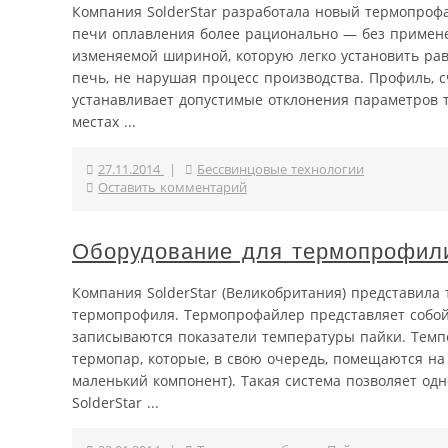
Компания SolderStar разработала новый термопрофа
печи оплавления более рационально — без примене
изменяемой шириной, которую легко установить рав
печь, не нарушая процесс производства. Профиль, 
устанавливает допустимые отклонения параметров 
местах ...
27.11.2014
|
Бессвинцовые технологии
Оставить комментарий
Оборудование для термопрофили
Компания SolderStar (Великобритания) представила
термопрофиля. Термопрофайлер представляет собой
записываются показатели температуры пайки. Тем
термопар, которые, в свою очередь, помещаются на
маленький компонент). Такая система позволяет од
SolderStar ...