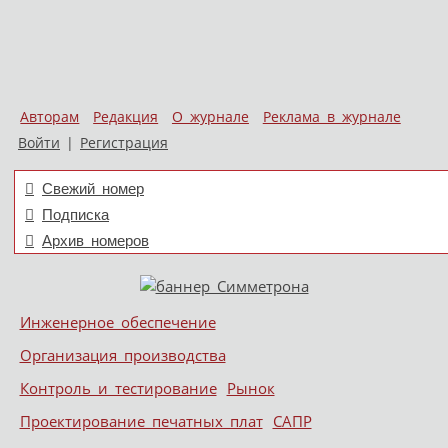
Авторам
Редакция
О журнале
Реклама в журнале
Войти
|
Регистрация
Свежий номер
Подписка
Архив номеров
Skip to content
Инженерное обеспечение
Меню
Организация производства
Контроль и тестирование
Рынок
Проектирование печатных плат
САПР