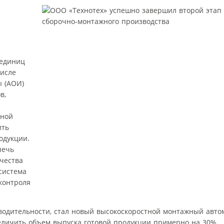
 единиц
числе
 (AOИ)
в,
йной
ить
одукции.
печь
чества
система
контроля
дительности, стал новый высокоскоростной монтажный автом
еличить объем выпуска готовой продукции примерно на 30%.