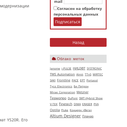
mail
Согласен на обработку
персональных данных
Облако меток
НИЦЭВТ
Janome
i-PULSE
SYSTRONIC
TWS Automation
Almit
TTnS
MIRTEC
SAKI
Frontline
РАСЕ
EPT
Portasol
Tyco Electronics
Би Питрон
Mirae Corporation
Metzner
Термопро
DuPont
SMT-Hybrid Show
Finetech
V‑TEK
DIMA
ERASER
PVA
Optilia
Fluke
Концерн «Вега»
Altium Designer
Планар
ат YS20R. Его