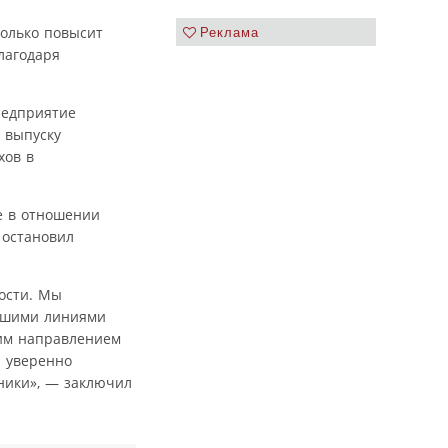
только повысит
Реклама
лагодаря
редприятие
 выпуску
хов в
е в отношении
 остановил
ости. Мы
йшими линиями
ким направлением
 уверенно
оники», — заключил