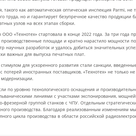
 такого как автоматическая оптическая инспекция Parmi, не 
го труда, но и гарантирует безупречное качество продукции б
ных узлов на всех этапах сборки.
ООО «Технотех» стартовала в конце 2022 года. За три года п
 производственные площади и кратно нарастило мощности по
тр научных разработок и удалось добиться значительных успе
ки важных для выпуска печатных плат.
 стимулом для ускоренного развития стали санкции, введенны
 с потерей иностранных поставщиков, «Технотех» не только не
й модернизации.
сли по уровню технологического оснащения и производительн
льваническими линиями с участками экспонирования, мощне
о-фрезерной группой станков с ЧПУ. Отдельным стратегичес
ного производства. Благодаря реализованным изменениям мы
олного цикла производства в области российской радиоэлектр