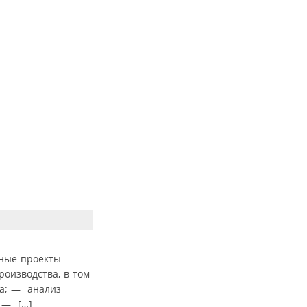
нные проекты
оизводства, в том
са; — анализ
; — […]