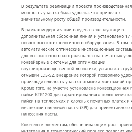
В результате реализации проекта производственная
мощность участка была удвоена, что привело к
значительному росту общей производительности.
В рамках модернизации введена в эксплуатацию
дополнительная сборочная линия и установлено 17
нового высокотехнологичного оборудования. В том 
автоматические оптические инспекционные системы
для высокоточного контроля качества печатных узло
конвейерные системы для оптимизации
внутрипроизводственной логистики, установка стру
отмывки LDS-S2, внедрение которой позволило удво
производительность участка отмывки монтажной пр
Кроме того, на участке установлена конвекционная 
пайки KTR1200 для гарантированного повышения ка
пайки на теплоемких и сложных печатных платах и 
инспекции паяльной пасты (SPI) для превентивного 
нанесения пасты.
Ключевым элементом, обеспечивающим рост произво
интеграция в технологический процесс позволит ув