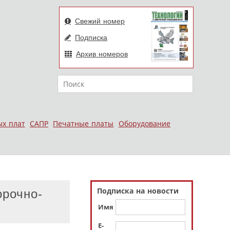
Свежий номер
Подписка
Архив номеров
Поиск
ых плат
САПР
Печатные платы
Оборудование
Подписка на новости
орочно-
Имя
E-