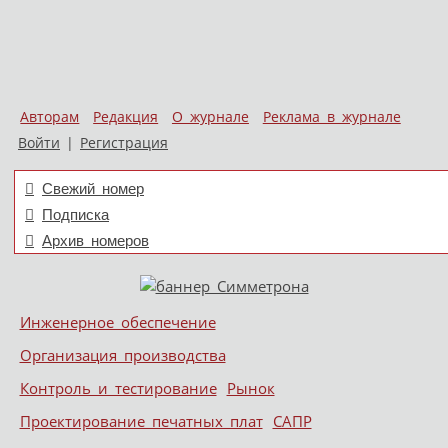
Авторам
Редакция
О журнале
Реклама в журнале
Войти
|
Регистрация
Свежий номер
Подписка
Архив номеров
Skip to content
Инженерное обеспечение
Меню
Организация производства
Контроль и тестирование
Рынок
Проектирование печатных плат
САПР