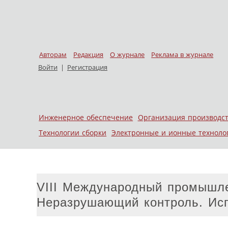
Авторам
Редакция
О журнале
Реклама в журнале
Войти
|
Регистрация
Skip to content
Инженерное обеспечение
Организация производс
Меню
Технологии сборки
Электронные и ионные техноло
VIII Международный промышл
Неразрушающий контроль. Исп