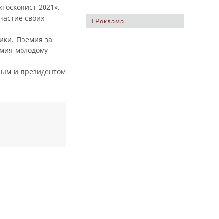
тоскопист 2021».
частие своих
Реклама
ики. Премия за
емия молодому
иным и президентом