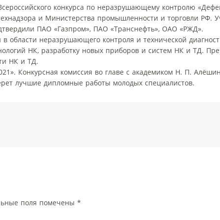
сероссийского конкурса по неразрушающему контролю «Дефек
ехнадзора и Министерства промышленности и торговли РФ. У
одтвердили ПАО «Газпром», ПАО «Транснефть», ОАО «РЖД».
в области неразрушающего контроля и технической диагност
нологий НК, разработку новых приборов и систем НК и ТД. Пр
ти НК и ТД.
21». Конкурсная комиссия во главе с академиком Н. П. Алёш
ыберет лучшие дипломные работы молодых специалистов.
льные поля помечены
*