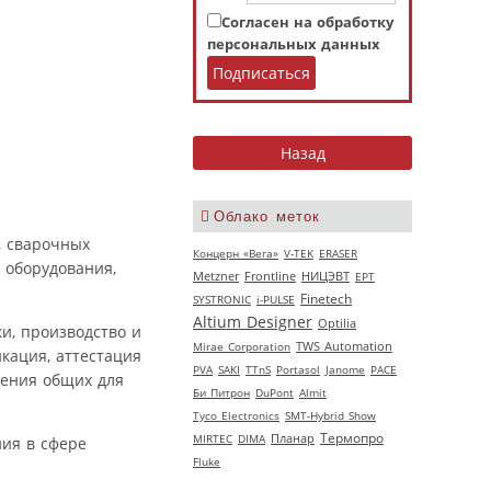
Согласен на обработку
персональных данных
Облако меток
, сварочных
Концерн «Вега»
V‑TEK
ERASER
 оборудования,
НИЦЭВТ
Metzner
Frontline
EPT
Finetech
SYSTRONIC
i-PULSE
Altium Designer
Optilia
и, производство и
Mirae Corporation
TWS Automation
икация, аттестация
PVA
SAKI
TTnS
Portasol
Janome
РАСЕ
шения общих для
Би Питрон
DuPont
Almit
Tyco Electronics
SMT-Hybrid Show
Термопро
MIRTEC
DIMA
Планар
ия в сфере
Fluke