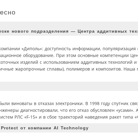
ресно
уске нового подразделения — Центра аддитивных тех
компании «Диполь»: доступность информации, популяризация
овационное оборудование. При этом основные компетенции Це
коточных изделий с использованием аддитивных технологий и
зличные жаропрочные сплавы), полимеров и композитов. Наша
ыли виноваты в отказах электроники. В 1998 году спутник связ
инженеры диагностировали, что его отказ обусловлен «усами».
стем РЛС «F-15» и в сбое траекторий наведения ракет типа «
rotect от компании AI Technology