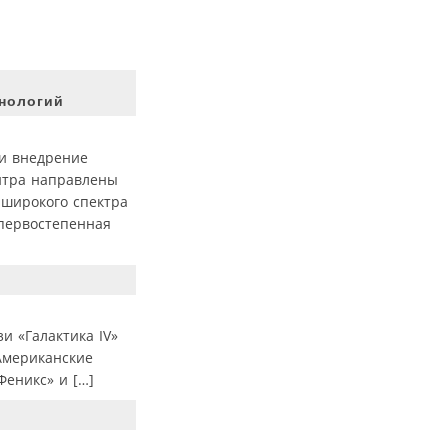
нологий
 и внедрение
нтра направлены
 широкого спектра
 первостепенная
и «Галактика IV»
 Американские
Феникс» и […]