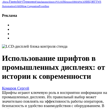
Термопро
Finetech
Metzner
НИЦЭВТ
TWS
«Вега»
EPT
Fluke
Janome
Almit
i-PULSE
DIMA
РАСЕ
Automation
Frontline
SAKI
Mirae Corporation
Реклама
Использование шрифтов в
промышленных дисплеях: от
истории к современности
Комаров Сергей
Шрифты играют ключевую роль в восприятии информации на
промышленных дисплеях. Их правильный выбор может
значительно повлиять на эффективность работы операторов,
безопасность и удобство взаимодействия с оборудованием. В