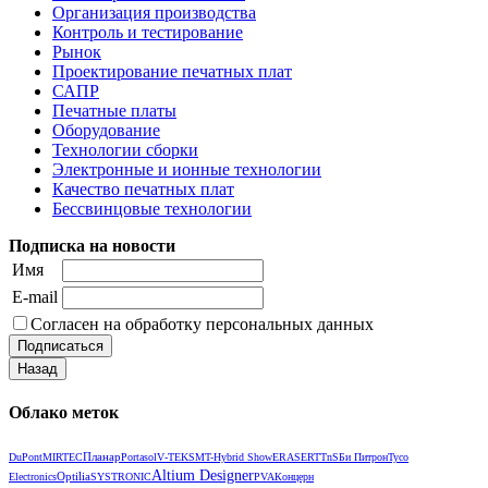
Организация производства
Контроль и тестирование
Рынок
Проектирование печатных плат
САПР
Печатные платы
Оборудование
Технологии сборки
Электронные и ионные технологии
Качество печатных плат
Бессвинцовые технологии
Подписка на новости
Имя
E-mail
Согласен на обработку персональных данных
Облако меток
Планар
DuPont
MIRTEC
Portasol
V‑TEK
SMT-Hybrid Show
ERASER
TTnS
Би Питрон
Tyco
Altium Designer
Optilia
Electronics
SYSTRONIC
PVA
Концерн