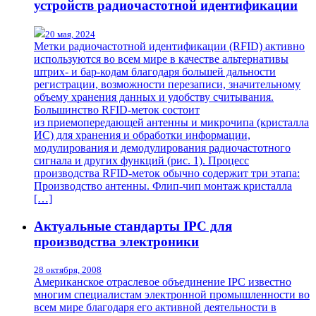
устройств радиочастотной идентификации
20 мая, 2024
Метки радиочастотной идентификации (RFID) активно
используются во всем мире в качестве альтернативы
штрих- и бар-кодам благодаря большей дальности
регистрации, возможности перезаписи, значительному
объему хранения данных и удобству считывания.
Большинство RFID-меток состоит
из приемопередающей антенны и микрочипа (кристалла
ИС) для хранения и обработки информации,
модулирования и демодулирования радиочастотного
сигнала и других функций (рис. 1). Процесс
производства RFID-меток обычно содержит три этапа:
Производство антенны. Флип-чип монтаж кристалла
[…]
Актуальные стандарты IPC для
производства электроники
28 октября, 2008
Американское отраслевое объединение IPC известно
многим специалистам электронной промышленности во
всем мире благодаря его активной деятельности в