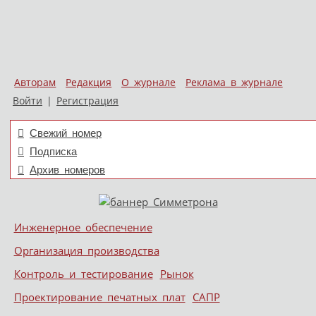
Авторам
Редакция
О журнале
Реклама в журнале
Войти
|
Регистрация
Свежий номер
Подписка
Архив номеров
Skip to content
Инженерное обеспечение
Меню
Организация производства
Контроль и тестирование
Рынок
Проектирование печатных плат
САПР