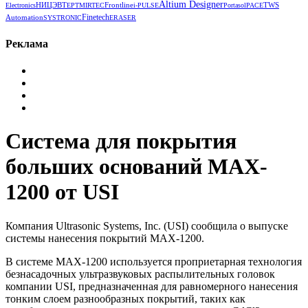
Altium Designer
НИЦЭВТ
Frontline
TWS
Electronics
EPT
MIRTEC
i-PULSE
Portasol
РАСЕ
Automation
Finetech
SYSTRONIC
ERASER
Реклама
Cистема для покрытия
больших оснований MAX-
1200 от USI
Компания Ultrasonic Systems, Inc. (USI) сообщила о выпуске
системы нанесения покрытий MAX-1200.
В системе MAX-1200 используется проприетарная технология
безнасадочных ультразвуковых распылительных головок
компании USI, предназначенная для равномерного нанесения
тонким слоем разнообразных покрытий, таких как