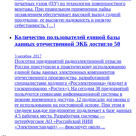
печатных узлов (ПУ) по технологии поверхностного
монтажа. При правильном применении пайка
оплавлением обеспечивает высокий выход годной
продукции, ее высокую надежность и низкую
себестоимость. […]
Количество пользователей единой базы
данных отечественной ЭКБ достигло 50
3 октября, 2017
Полсотни предприятий радиоэлектронной отрасли
России приступили к практическому использованию
единой базы данных электронных компонентов
отечественного производства, разработанной
специалистами холдинга «Росэлектроника» (входит в
госкорпорацию «Ростех»). На сегодня 38 предприятий
пользуются сервисами информационной системы в
режиме временного доступа, 12 подписали договоры о
ее использовании на постоянной основе. При этом в
среднем каждое предприятие подключает к базе данных
4,5 рабочих места. Разработчик системы —
петербургское АО «Российский НИИ
«Электронстандарт» — фиксирует около ...