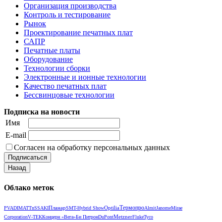
Организация производства
Контроль и тестирование
Рынок
Проектирование печатных плат
САПР
Печатные платы
Оборудование
Технологии сборки
Электронные и ионные технологии
Качество печатных плат
Бессвинцовые технологии
Подписка на новости
Имя
E-mail
Согласен на обработку персональных данных
Облако меток
Термопро
Планар
Optilia
PVA
DIMA
TTnS
SAKI
SMT-Hybrid Show
Almit
Janome
Mirae
Metzner
Corporation
V‑TEK
Концерн «Вега»
Би Питрон
DuPont
Fluke
Tyco