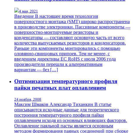
4 мая, 2021
Введение В настоящее время технология
поверхностного монтажа (SMT) широко распространена
в производстве электроники. Пассивные компоненты —
поверхностно-монтируемые резисторы и
конденсаторы — составляют основную часть от всего
количества выпускаемых резисторов и конденсаторов.
Раньше эти компоненты монтировались с помощью
оловянно-свинцовых припоев. Тем не менее, с
введением директивы ЕС RoHS с июля 2006 года
производители перешли к альтернативным
вариантам — без […]
Оптимизация температурного профиля
пайки печатных плат оплавлением
24 ноября, 2008
Максим Шмаков Александр Тиханкин В статье
описываются исходные данные для теоретического
построения температурного профиля пайки
оплавлением исходя из основных влияющих факторов.
Оплавление паяльной пасты является основным
методом формирования паяных соединений при сборке