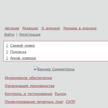
Авторам
Редакция
О журнале
Реклама в журнале
Войти
|
Регистрация
Свежий номер
Подписка
Архив номеров
Skip to content
Инженерное обеспечение
Меню
Организация производства
Контроль и тестирование
Рынок
Проектирование печатных плат
САПР