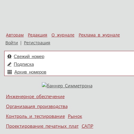
Авторам
Редакция
О журнале
Реклама в журнале
Войти
|
Регистрация
Свежий номер
Подписка
Архив номеров
Skip to content
Инженерное обеспечение
Меню
Организация производства
Контроль и тестирование
Рынок
Проектирование печатных плат
САПР