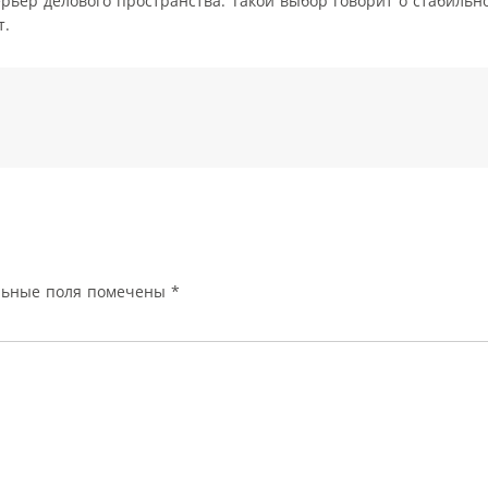
рьер делового пространства. Такой выбор говорит о стабильн
т.
льные поля помечены
*