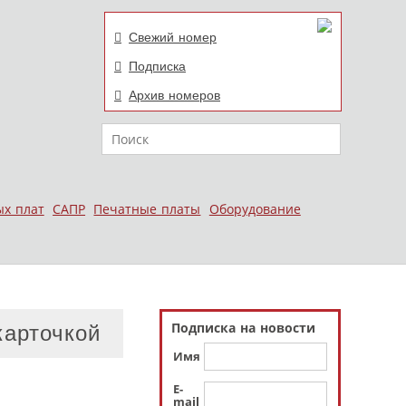
Свежий номер
Подписка
Архив номеров
Поиск
ых плат
САПР
Печатные платы
Оборудование
Подписка на новости
карточкой
Имя
E-
mail