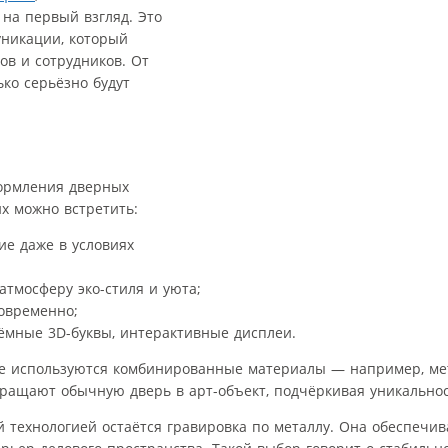
 на первый взгляд. Это
уникации, который
ов и сотрудников. От
ько серьёзно будут
формления дверных
х можно встретить:
е даже в условиях
атмосферу эко-стиля и уюта;
современно;
ёмные 3D-буквы, интерактивные дисплеи.
е используются комбинированные материалы — например, мет
вращают обычную дверь в арт-объект, подчёркивая уникальнос
 технологией остаётся гравировка по металлу. Она обеспечив