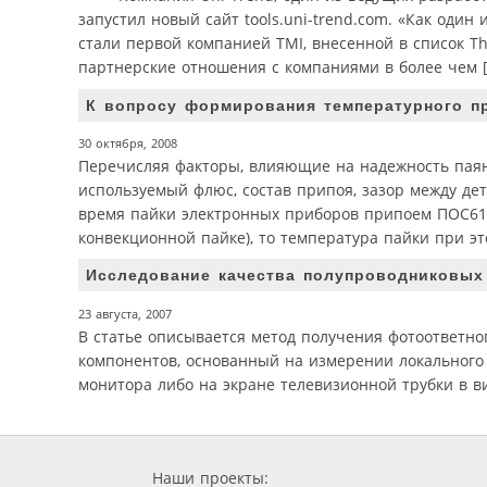
запустил новый сайт tools.uni-trend.com. «Как оди
стали первой компанией TMI, внесенной в список The
партнерские отношения с компаниями в более чем 
К вопросу формирования температурного п
30 октября, 2008
Перечисляя факторы, влияющие на надежность паян
используемый флюс, состав припоя, зазор между де
время пайки электронных приборов припоем ПОС61 м
конвекционной пайке), то температура пайки при эт
Исследование качества полупроводниковых
23 августа, 2007
В статье описывается метод получения фотоответно
компонентов, основанный на измерении локального 
монитора либо на экране телевизионной трубки в в
Наши проекты: