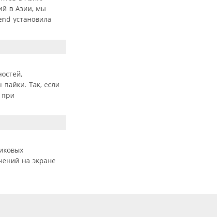
ий в Азии, мы
rend установила
остей,
пайки. Так, если
 при
никовых
чений на экране