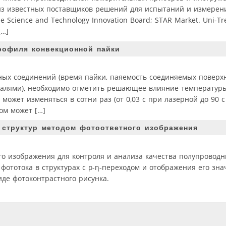
н из известных поставщиков решений для испытаний и измерен
 Science and Technology Innovation Board; STAR Market. Uni-T
[…]
рофиля конвекционной пайки
ых соединений (время пайки, паяемость соединяемых поверхн
талями), необходимо отметить решающее влияние температуры 
ожет изменяться в сотни раз (от 0,03 с при лазерной до 90 с
ом может […]
 структур методом фотоответного изображения
го изображения для контроля и анализа качества полупровод
фототока в структурах с ρ-η-переходом и отображения его зна
иде фотоконтрастного рисунка.