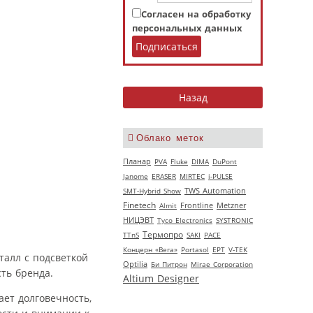
Согласен на обработку
персональных данных
Облако меток
Планар
PVA
Fluke
DIMA
DuPont
Janome
ERASER
MIRTEC
i-PULSE
SMT-Hybrid Show
TWS Automation
Finetech
Almit
Frontline
Metzner
НИЦЭВТ
Tyco Electronics
SYSTRONIC
Термопро
TTnS
SAKI
РАСЕ
Концерн «Вега»
Portasol
EPT
V‑TEK
алл с подсветкой
Optilia
Би Питрон
Mirae Corporation
ть бренда.
Altium Designer
ает долговечность,