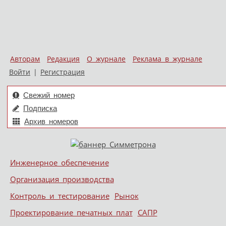
Авторам
Редакция
О журнале
Реклама в журнале
Войти
|
Регистрация
Свежий номер
Подписка
Архив номеров
Skip to content
Инженерное обеспечение
Меню
Организация производства
Контроль и тестирование
Рынок
Проектирование печатных плат
САПР