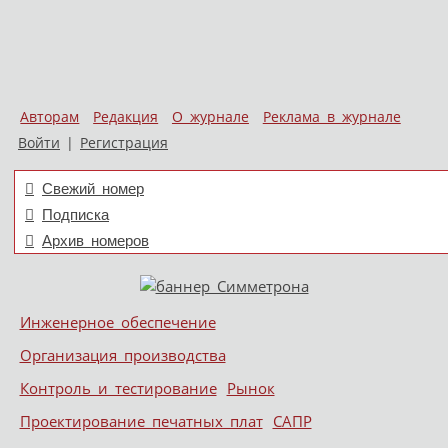
Авторам
Редакция
О журнале
Реклама в журнале
Войти
|
Регистрация
Свежий номер
Подписка
Архив номеров
Skip to content
Инженерное обеспечение
Меню
Организация производства
Контроль и тестирование
Рынок
Проектирование печатных плат
САПР