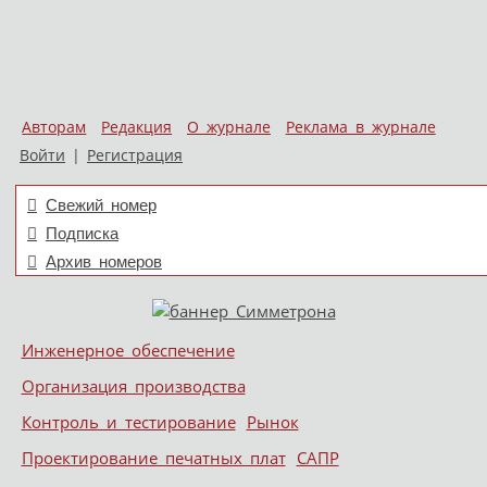
Авторам
Редакция
О журнале
Реклама в журнале
Войти
|
Регистрация
Свежий номер
Подписка
Архив номеров
Skip to content
Инженерное обеспечение
Меню
Организация производства
Контроль и тестирование
Рынок
Проектирование печатных плат
САПР