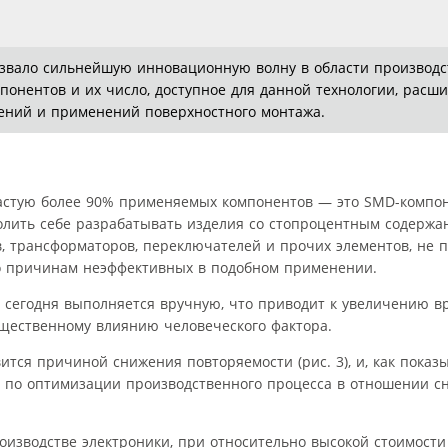
звало сильнейшую инновационную волну в области производс
нентов и их число, доступное для данной технологии, расш
ений и применений поверхностного монтажа.
астую более 90% применяемых компонентов — это SMD-компон
олить себе разрабатывать изделия со стопроцентным содержа
в, трансформаторов, переключателей и прочих элементов, не
то причинам неэффективных в подобном применении.
) и сегодня выполняется вручную, что приводит к увеличению 
существенному влиянию человеческого фактора.
ся причиной снижения повторяемости (рис. 3), и, как показы
ы по оптимизации производственного процесса в отношении с
оизводстве электроники, при относительно высокой стоимости