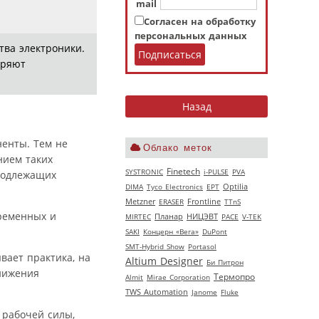
mail
Согласен на обработку
персональных данных
тва электроники.
иряют
енты. Тем не
Облако меток
нием таких
Finetech
SYSTRONIC
i-PULSE
PVA
 подлежащих
DIMA
Tyco Electronics
EPT
Optilia
Metzner
ERASER
Frontline
TTnS
временных и
НИЦЭВТ
MIRTEC
Планар
РАСЕ
V‑TEK
SAKI
Концерн «Вега»
DuPont
SMT-Hybrid Show
Portasol
вает практика, на
Altium Designer
Би Питрон
нижения
Термопро
Almit
Mirae Corporation
TWS Automation
Janome
Fluke
 рабочей силы,