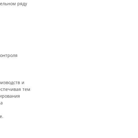
дельном ряду
контроля
оизводств и
еспечивая тем
мирования
ла
е.