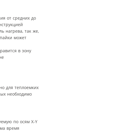
ия от средних до
нструкцией
 нагрева, так же,
 пайки может
равится в зону
не
но для теплоемких
рых необходимо
емую по осям X-Y
ума время