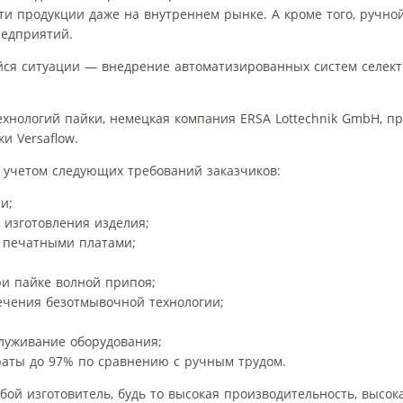
и продукции даже на внутреннем рынке. А кроме того, ручно
редприятий.
ся ситуации — внедрение автоматизированных систем селект
ехнологий пайки, немецкая компания ERSA Lottechnik GmbH, п
и Versaflow.
 учетом следующих требований заказчиков:
и;
 изготовления изделия;
 печатными платами;
ри пайке волной припоя;
ечения безотмывочной технологии;
луживание оборудования;
аты до 97% по сравнению с ручным трудом.
обой изготовитель, будь то высокая производительность, высок