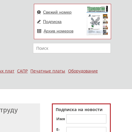
Свежий номер
Подписка
Архив номеров
Поиск
ых плат
САПР
Печатные платы
Оборудование
труду
Подписка на новости
Имя
E-