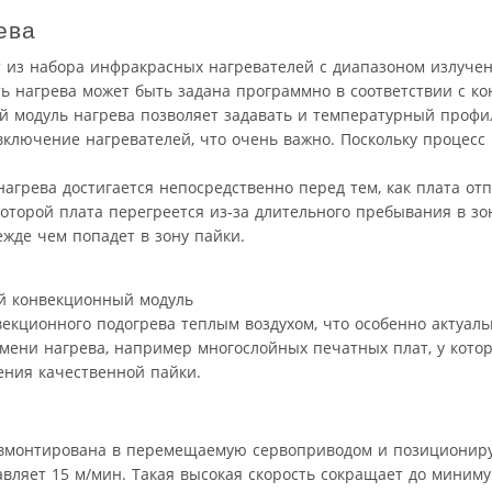
ева
ит из набора инфракрасных нагревателей с диапазоном излучен
ь нагрева может быть задана программно в соответствии с ко
 модуль нагрева позволяет задавать и температурный профиль
 включение нагревателей, что очень важно. Поскольку процесс
агрева достигается непосредственно перед тем, как плата отп
которой плата перегреется из-за длительного пребывания в зо
ежде чем попадет в зону пайки.
ий конвекционный модуль
екционного подогрева теплым воздухом, что особенно актуаль
мени нагрева, например многослойных печатных плат, у кото
ения качественной пайки.
, вмонтирована в перемещаемую сервоприводом и позициониру
вляет 15 м/мин. Такая высокая скорость сокращает до миним