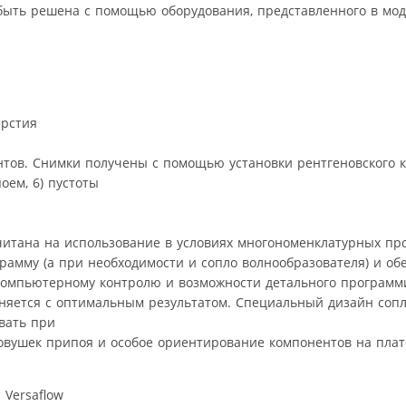
 быть решена с помощью оборудования, представленного в мо
ерстия
нтов. Снимки получены с помощью установки рентгеновского 
оем, 6) пустоты
читана на использование в условиях многономенклатурных пр
грамму (а при необходимости и сопло волнообразователя) и об
 компьютерному контролю и возможности детального програм
няется с оптимальным результатом. Специальный дизайн соп
вать при
овушек припоя и особое ориентирование компонентов на плат
 Versaflow