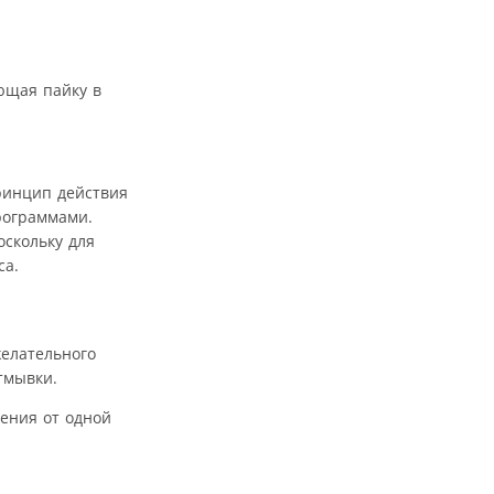
ющая пайку в
ринцип действия
рограммами.
оскольку для
са.
желательного
тмывки.
щения от одной