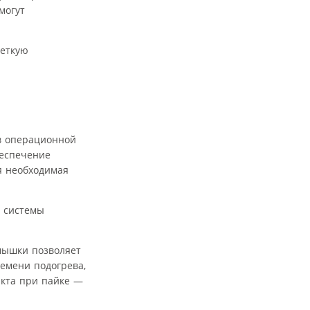
могут
четкую
в операционной
беспечение
я необходимая
ю системы
мышки позволяет
емени подогрева,
акта при пайке —