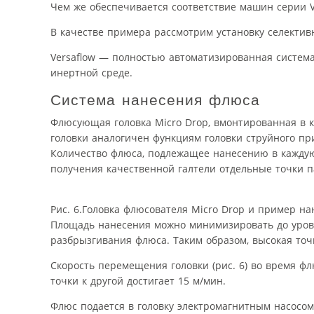
Чем же обеспечивается соответствие машин серии V
В качестве примера рассмотрим установку селектив
Versaflow — полностью автоматизированная система
инертной среде.
Система нанесения флюса
Флюсующая головка Micro Drop, вмонтированная в к
головки аналогичен функциям головки струйного п
Количество флюса, подлежащее нанесению в каждую 
получения качественной галтели отдельные точки п
Рис. 6.Головка флюсователя Micro Drop и пример н
Площадь нанесения можно минимизировать до уровн
разбрызгивания флюса. Таким образом, высокая то
Скорость перемещения головки (рис. 6) во время фл
точки к другой достигает 15 м/мин.
Флюс подается в головку электромагнитным насосом,