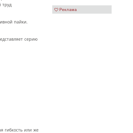
й труд
Реклама
ивной пайки.
редставляет серию
ая гибкость или же