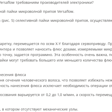
ersaflow требованиям производителей электроники?
ной пайки микроволной припоя Versaflow.
 (рис. 5) селективной пайки микроволной припоя, осуществля
аретку, перемещается по осям X-Y благодаря сервоприводу. П
ринтера и позволяет наносить флюс дозами, измеряемыми мик
точку, задается программно. Эта особенность очень важна, п
айки могут требовать большего или меньшего количества флю
анесения флюса
я сечения человеческого волоса, что позволяет избежать не
чность нанесения флюса исключает необходимость операции о
юсования варьируется от 0,2 до 1,0 м/мин, а скорость переме
 в котором отсутствуют механические узлы.