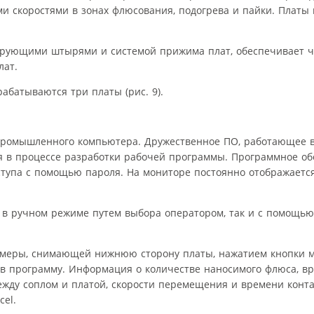
 скоростями в зонах флюсования, подогрева и пайки. Платы 
сирующими штырями и системой прижима плат, обеспечивает 
лат.
батываются три платы (рис. 9).
е промышленного компьютера. Дружественное ПО, работающее 
ля в процессе разработки рабочей программы. Программное о
тупа с помощью пароля. На мониторе постоянно отображаетс
к в ручном режиме путем выбора оператором, так и с помощь
камеры, снимающей нижнюю сторону платы, нажатием кнопки 
 в программу. Информация о количестве наносимого флюса, вр
ежду соплом и платой, скорости перемещения и времени конт
cel.