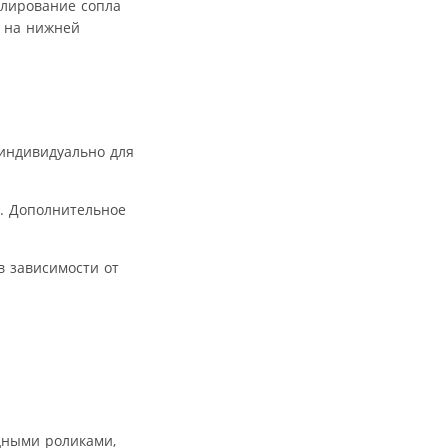
улирование сопла
и на нижней
 индивидуально для
и. Дополнительное
в зависимости от
дными роликами,