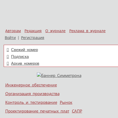
Авторам
Редакция
О журнале
Реклама в журнале
Войти
|
Регистрация
Свежий номер
Подписка
Архив номеров
Skip to content
Инженерное обеспечение
Меню
Организация производства
Контроль и тестирование
Рынок
Проектирование печатных плат
САПР