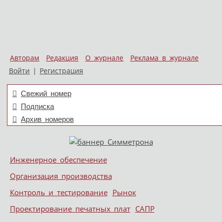
Авторам
Редакция
О журнале
Реклама в журнале
Войти
|
Регистрация
Свежий номер
Подписка
Архив номеров
Skip to content
Инженерное обеспечение
Меню
Организация производства
Контроль и тестирование
Рынок
Проектирование печатных плат
САПР