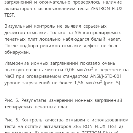
загрязнений и окончательно проверялось наличие
активаторов с использованием теста ZESTRON FLUX
TEST.
Визуальный контроль не выявил серьезных
дефектов отмывки. Только на 5% контролируемых
печатных плат локально наблюдался белый налет.
После подбора режимов отмывки дефект не был
обнаружен.
Измерение ионных загрязнений показало очень
2
высокую степень чистоты 0,06 мкг/см
в пересчете на
NaCl при оговариваемом стандартом ANSI/J-STD-001
2
уровне загрязнений не более 1,56 мкг/см
(рис. 5).
Рис. 5. Результаты измерений ионных загрязнений
тестируемых печатных плат
Рис. 6. Контроль качества отмывки с использованием
теста на остатки активаторов ZESTRON FLUX TEST а)
до отмывки; 6) после отмывки в ZESTRON FA+; в)