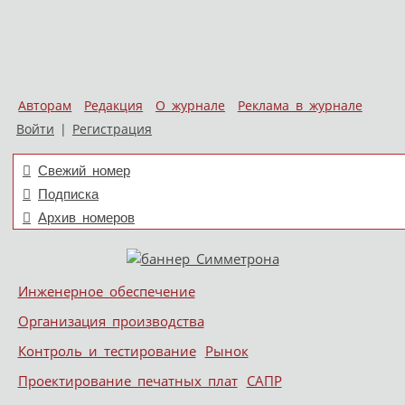
Авторам
Редакция
О журнале
Реклама в журнале
Войти
|
Регистрация
Свежий номер
Подписка
Архив номеров
Skip to content
Инженерное обеспечение
Меню
Организация производства
Контроль и тестирование
Рынок
Проектирование печатных плат
САПР