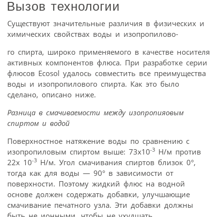
Вызов технологии
Существуют значительные различия в физических и
химических свойствах воды и изопропилово-
го спирта, широко применяемого в качестве носителя
активных компонентов флюса. При разработке серии
флюсов Ecosol удалось совместить все преимущества
воды и изопропилового спирта. Как это было
сделано, описано ниже.
Разница в смачиваемости
между изопропияовым
спиртом и водой
Поверхностное натяжение воды по сравнению с
-3
изопропиловым спиртом выше: 73х10
Н/м против
-3
22х 10
Н/м. Угол смачивания спиртов близок 0°,
тогда как для воды — 90° в зависимости от
поверхности. Поэтому жидкий флюс на водной
основе должен содержать добавки, улучшающие
смачивание печатного узла. Эти добавки должны
быть не ионными, чтобы не ухудшать