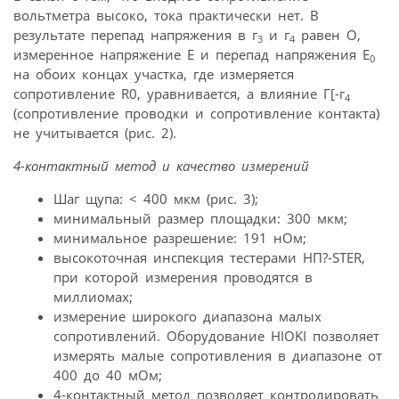
вольтметра высоко, тока практически нет. В
результате перепад напряжения в г
и г
равен О,
3
4
измеренное напряжение Е и перепад напряжения Е
0
на обоих концах участка, где измеряется
сопротивление R0, уравнивается, а влияние Г[-г
4
(сопротивление проводки и сопротивление контакта)
не учитывается (рис. 2).
4-контактный метод
и качество измерений
Шаг щупа: < 400 мкм (рис. 3);
минимальный размер площадки: 300 мкм;
минимальное разрешение: 191 нОм;
высокоточная инспекция тестерами ΗΠ?-STER,
при которой измерения проводятся в
миллиомах;
измерение широкого диапазона малых
сопротивлений. Оборудование HIOKI позволяет
измерять малые сопротивления в диапазоне от
400 до 40 мОм;
4-контактный метод позволяет контролировать