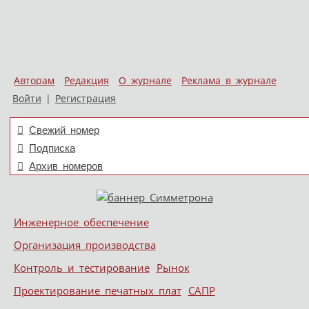
Авторам
Редакция
О журнале
Реклама в журнале
Войти
|
Регистрация
Свежий номер
Подписка
Архив номеров
Skip to content
Инженерное обеспечение
Меню
Организация производства
Контроль и тестирование
Рынок
Проектирование печатных плат
САПР