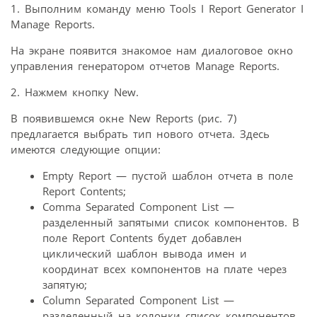
1. Выполним команду меню Tools I Report Generator I
Manage Reports.
На экране появится знакомое нам диалоговое окно
управления генератором отчетов Manage Reports.
2. Нажмем кнопку New.
В появившемся окне New Reports (рис. 7)
предлагается выбрать тип нового отчета. Здесь
имеются следующие опции:
Empty Report — пустой шаблон отчета в поле
Report Contents;
Comma Separated Component List —
разделенный запятыми список компонентов. В
поле Report Contents будет добавлен
циклический шаблон вывода имен и
координат всех компонентов на плате через
запятую;
Column Separated Component List —
разделенный на колонки список компонентов.