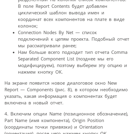
В поле Report Contents будет добавлен
циклический шаблон вывода имен и
координат всех компонентов на плате в виде
колонок;
Connection Nodes By Net — список
подключений к цепям проекта. Подобный отчет
мы рассматривали ранее;
Нам больше всего подходит тип отчета Comma
Separated Component List (позднее мы его
модифицируем), поэтому выберем эту опцию и
нажмем кнопку ОК.
На экране появится новое диалоговое окно New
Report — Components (рис. 8), в котором необходимо
указать, какая информация о компонентах будет
включена в новый отчет.
4. Включим опции Name (позиционное обозначение),
Part Name (имя компонента), Origin Position
(координаты точки привязки) и Orientation
(ориентация), после чего нажмем кнопку ОК.