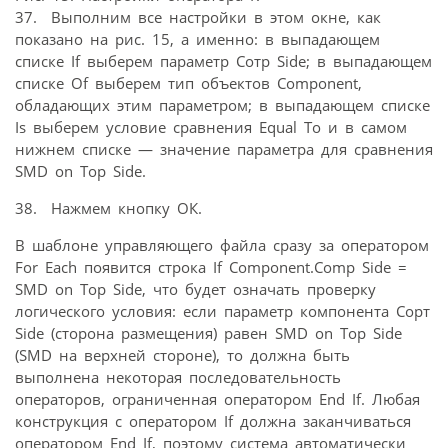
37. Выполним все настройки в этом окне, как
показано на рис. 15, а именно: в выпадающем
списке If выберем параметр Сотр Side; в выпадающем
списке Of выберем тип объектов Component,
обладающих этим параметром; в выпадающем списке
Is выберем условие сравнения Equal To и в самом
нижнем списке — значение параметра для сравнения
SMD on Top Side.
38. Нажмем кнопку ОК.
В шаблоне управляющего файла сразу за оператором
For Each появится строка If Component.Comp Side =
SMD on Top Side, что будет означать проверку
логического условия: если параметр компонента Сорт
Side (сторона размещения) равен SMD on Top Side
(SMD на верхней стороне), то должна быть
выполнена некоторая последовательность
операторов, ограниченная оператором End If. Любая
конструкция с оператором If должна заканчиваться
оператором End If, поэтому система автоматически