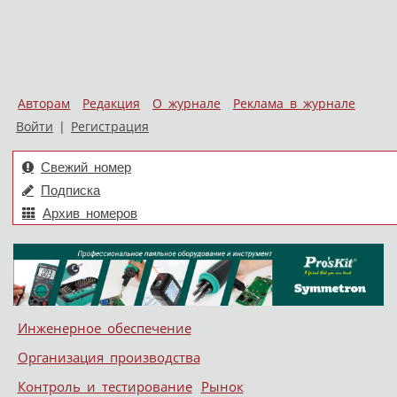
Авторам
Редакция
О журнале
Реклама в журнале
Войти
|
Регистрация
Свежий номер
Подписка
Архив номеров
Skip to content
Инженерное обеспечение
Меню
Организация производства
Контроль и тестирование
Рынок