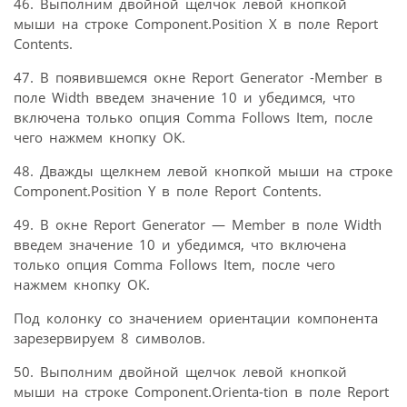
46. Выполним двойной щелчок левой кнопкой
мыши на строке Component.Position X в поле Report
Contents.
47. В появившемся окне Report Generator -Member в
поле Width введем значение 10 и убедимся, что
включена только опция Comma Follows Item, после
чего нажмем кнопку ОК.
48. Дважды щелкнем левой кнопкой мыши на строке
Component.Position Y в поле Report Contents.
49. В окне Report Generator — Member в поле Width
введем значение 10 и убедимся, что включена
только опция Comma Follows Item, после чего
нажмем кнопку ОК.
Под колонку со значением ориентации компонента
зарезервируем 8 символов.
50. Выполним двойной щелчок левой кнопкой
мыши на строке Component.Orienta-tion в поле Report