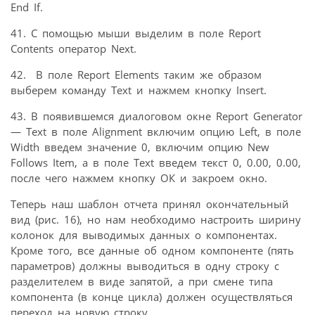
End If.
41. С помощью мыши выделим в поле Report
Contents оператор Next.
42. В поле Report Elements таким же образом
выберем команду Text и нажмем кнопку Insert.
43. В появившемся диалоговом окне Report Generator
— Text в поле Alignment включим опцию Left, в поле
Width введем значение 0, включим опцию New
Follows Item, а в поле Text введем текст 0, 0.00, 0.00,
после чего нажмем кнопку ОК и закроем окно.
Теперь наш шаблон отчета принял окончательный
вид (рис. 16), но нам необходимо настроить ширину
колонок для выводимых данных о компонентах.
Кроме того, все данные об одном компоненте (пять
параметров) должны выводиться в одну строку с
разделителем в виде запятой, а при смене типа
компонента (в конце цикла) должен осуществляться
переход на новую строку.