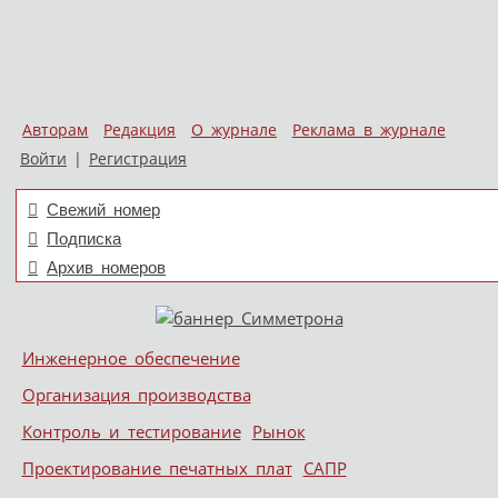
Авторам
Редакция
О журнале
Реклама в журнале
Войти
|
Регистрация
Свежий номер
Подписка
Архив номеров
Skip to content
Инженерное обеспечение
Меню
Организация производства
Контроль и тестирование
Рынок
Проектирование печатных плат
САПР