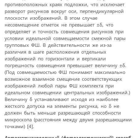
противоположных краях подложки, что исключает
разворот рисунков вокруг оси, перпендикулярной
плоскости изображений. В этом случае
несовмещение отметок не превышает ±δ, что
определяет и точность совмещения рисунков при
условии идеальной совмещаемости смежной пары
групповых ФШ. В действительности же из-за
различия в шаге расположения отдельных
изображений по горизонтали и вертикали
погрешность совмещения превышает величину ±δ.
(Под совмещаемостью ФШ понимают максимально
возможное взаимное смещение соответствующих
изображений любой пары ФШ комплекта при
идеальном совмещении центральных изображений.)
Величину δ устанавливают исходя из наиболее
жесткого допуска на элементы рисунка, но δ не
должен быть меньше разрешающей способности
микроскопа (расстояния между двумя разрешающими
точками) [4].
Автоматизированный (фотоэлектрический) способ