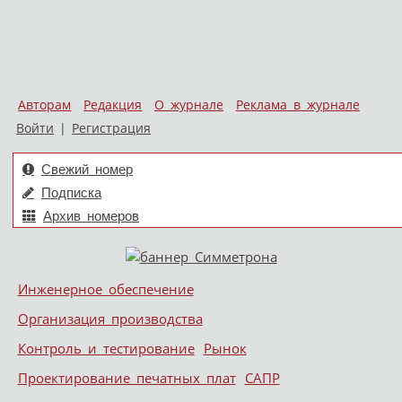
Авторам
Редакция
О журнале
Реклама в журнале
Войти
|
Регистрация
Свежий номер
Подписка
Архив номеров
Skip to content
Инженерное обеспечение
Меню
Организация производства
Контроль и тестирование
Рынок
Проектирование печатных плат
САПР