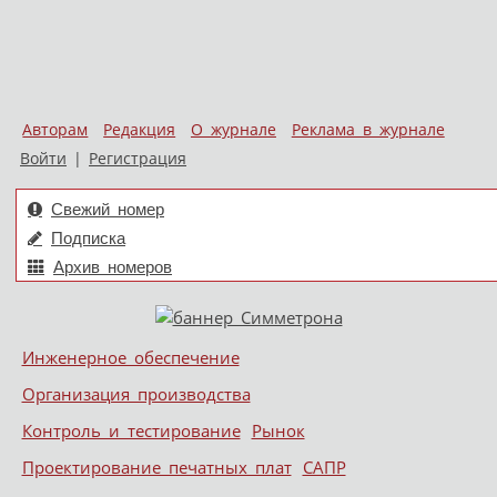
Авторам
Редакция
О журнале
Реклама в журнале
Войти
|
Регистрация
Свежий номер
Подписка
Архив номеров
Skip to content
Инженерное обеспечение
Меню
Организация производства
Контроль и тестирование
Рынок
Проектирование печатных плат
САПР