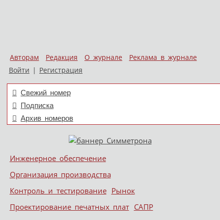
Авторам
Редакция
О журнале
Реклама в журнале
Войти
|
Регистрация
Свежий номер
Подписка
Архив номеров
Skip to content
Инженерное обеспечение
Меню
Организация производства
Контроль и тестирование
Рынок
Проектирование печатных плат
САПР