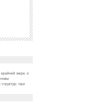
 крайней мере, о
сновы
 структур: при