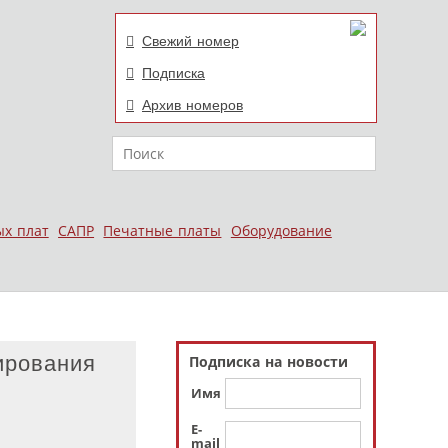
Свежий номер
Подписка
Архив номеров
Поиск
ых плат
САПР
Печатные платы
Оборудование
ирования
Подписка на новости
Имя
E-
mail