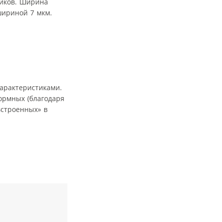
ников. Ширина
шириной 7 мкм.
арактеристиками.
ормных (благодаря
встроенных» в