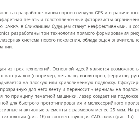
ость в разработке миниатюрного модуля GPS и ограниченны
рафаретная печать и толстопленочные фоторезисты ограниче
ию DARPA, в ближайшем будущем станут неэффективными. В соо
onics разработаны три технологии прямого формирования рис
также лазерная система нового поколения, обладающая значительн
вании.
ая из трех технологий. Основной идеей является возможност
материалов (например, металлов, изоляторов, ферритов, рутен
ладывается на плоскую или криволинейную подложку. Сфокуси
прозрачную для него ленту и переносит «чернила» на подложк
ая по принципу печатной машинки, лазер создает на подложке
ьной для быстрого прототипирования и мелкосерийного произ
ссивные и активные элементы с размером менее 25 мкм. На ри
ехнологии (рис. 1б) и соответствующая CAD-схема (рис. 1а).