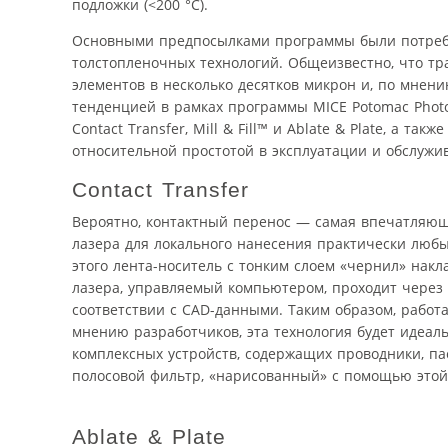
подложки (<200 °С).
Основными предпосылками программы были потребн
толстопленочных технологий. Общеизвестно, что т
элементов в несколько десятков микрон и, по мнен
тенденцией в рамках программы MICE Potomac Phot
Contact Transfer, Mill & Fill™ и Ablate & Plate, а 
относительной простотой в эксплуатации и обслужи
Contact Transfer
Вероятно, контактный перенос — самая впечатляющ
лазера для локального нанесения практически любых 
этого лента-носитель с тонким слоем «чернил» нак
лазера, управляемый компьютером, проходит через 
соответствии с CAD-данными. Таким образом, работ
мнению разработчиков, эта технология будет идеал
комплексных устройств, содержащих проводники, па
полосовой фильтр, «нарисованный» с помощью этой т
Ablate & Plate