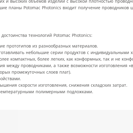
них и высоких объемов изделий с высокой плотностью провод
йшие планы Potomac Photonics входит получение проводников 
достоинства технологий Potomac Photonics:
ние прототипов из разнообразных материалов.
готавливать небольшие серии продуктов с индивидуальными х
лее компактных, более легких, как конформных, так и не конф
я между проводниками, а также возможности изготовления «
орых промежуточных слоев плат).
войствами.
ышения скорости изготовления, снижения складских затрат.
отемпературными полимерными подложками.