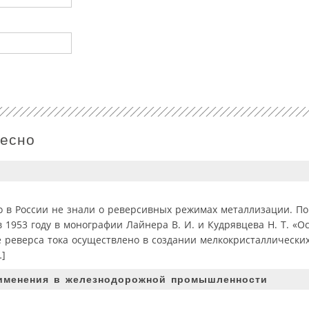
ресно
о в России не знали о реверсивных режимах металлизации. По
 1953 году в монографии Лайнера В. И. и Кудрявцева Н. Т. «О
е реверса тока осуществлено в создании мелкокристаллических
…]
именения в железнодорожной промышленности