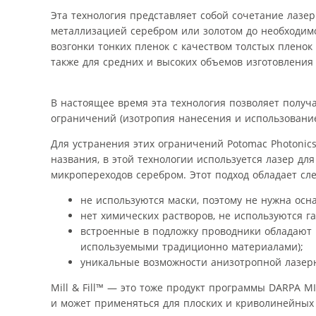
Эта технология представляет собой сочетание лаз
металлизацией серебром или золотом до необходимо
возгонки тонких пленок с качеством толстых пленок 
также для средних и высоких объемов изготовления
В настоящее время эта технология позволяет полу
ограничений (изотропия нанесения и использование
Для устранения этих ограничений Potomac Photonics 
названия, в этой технологии используется лазер дл
микропереходов серебром. Этот подход обладает с
не используются маски, поэтому не нужна осна
нет химических растворов, не используются г
встроенные в подложку проводники обладают
используемыми традиционно материалами);
уникальные возможности анизотропной лазерн
Mill & Fill™ — это тоже продукт программы DARPA M
и может применяться для плоских и криволинейных п