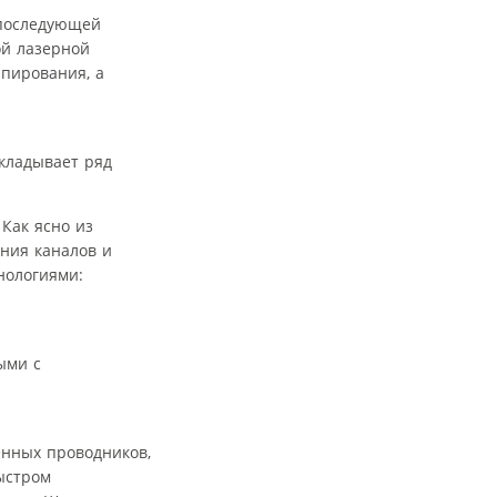
 последующей
ой лазерной
ипирования, а
кладывает ряд
 Как ясно из
ения каналов и
нологиями:
ыми с
енных проводников,
быстром