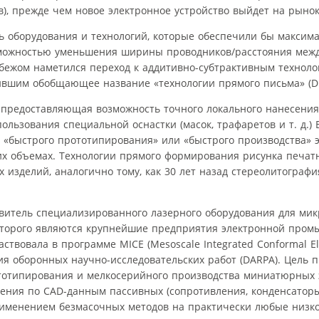
, прежде чем новое электронное устройство выйдет на рынок
ь оборудования и технологий, которые обеспечили бы максим
зможностью уменьшения ширины проводников/расстояния межд
бежом наметился переход к аддитивно-субтрактивным техноло
вшим обобщающее название «технологии прямого письма» (Dir
я, предоставляющая возможность точного локального нанесени
ьзования специальной оснастки (масок, трафаретов и т. д.) В
 «быстрого прототипирования» или «быстрого производства» 
х объемах. Технологии прямого формирования рисунка печат
изделий, аналогично тому, как 30 лет назад стереолитографи
овитель специализированного лазерного оборудования для ми
оторого являются крупнейшие предприятия электронной пром
частвовала в программе MICE (Mesoscale Integrated Conformal El
я оборонных научно-исследовательских работ (DARPA). Цель п
ототипирования и мелкосерийного производства миниатюрных
сения по CAD-данным пассивных (сопротивления, конденсаторы
применением безмасочных методов на практически любые низ