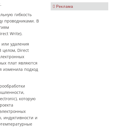
.
Реклама
альную гибкость
у проводниками. В
гиям
ect Write).
я или удаления
 целом, Direct
электронных
ных плат являются
я изменила подход
крообработки
ышленности,
ectronic), которую
роекта
 электронных
, индуктивности и
котемпературные