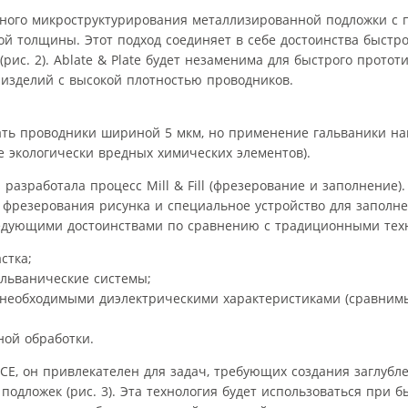
ерного микроструктурирования металлизированной подложки с
й толщины. Этот подход соединяет в себе достоинства быстр
(рис. 2). Ablate & Plate будет незаменима для быстрого протот
 изделий с высокой плотностью проводников.
чать проводники шириной 5 мкм, но применение гальваники на
 экологически вредных химических элементов).
разработала процесс Mill & Fill (фрезерование и заполнение).
я фрезерования рисунка и специальное устройство для заполн
ледующими достоинствами по сравнению с традиционными тех
стка;
альванические системы;
 необходимыми диэлектрическими характеристиками (сравним
ой обработки.
ICE, он привлекателен для задач, требующих создания заглубл
одложек (рис. 3). Эта технология будет использоваться при 