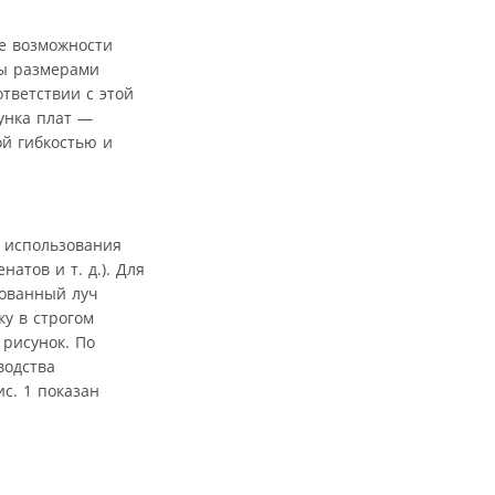
е возможности
ны размерами
тветствии с этой
унка плат —
ой гибкостью и
ь использования
атов и т. д.). Для
рованный луч
у в строгом
 рисунок. По
водства
с. 1 показан