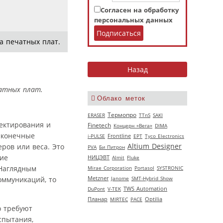
Согласен на обработку
персональных данных
а печатных плат.
чатных плат.
Облако меток
Термопро
ERASER
TTnS
SAKI
ектирования и
Finetech
Концерн «Вега»
DIMA
, конечные
i-PULSE
Frontline
EPT
Tyco Electronics
Altium Designer
ров или веса. Это
PVA
Би Питрон
щие
НИЦЭВТ
Almit
Fluke
Наглядным
Mirae Corporation
Portasol
SYSTRONIC
Metzner
Janome
SMT-Hybrid Show
оммуникаций, то
DuPont
V‑TEK
TWS Automation
Планар
MIRTEC
РАСЕ
Optilia
о требуют
спытания,