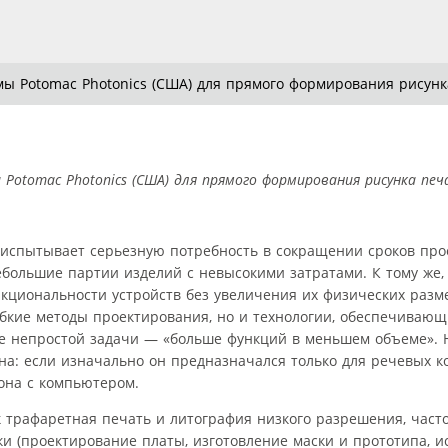
рмы Potomac Photonics (США) для прямого формирования рисунк
 Potomac Photonics (США) для прямого формирования рисунка пе
 испытывает серьезную потребность в сокращении сроков про
небольшие партии изделий с невысокими затратами. К тому же
кциональности устройств без увеличения их физических разме
гибкие методы проектирования, но и технологии, обеспечиваю
 непростой задачи — «больше функций в меньшем объеме». 
а: если изначально он предназначался только для речевых к
она с компьютером.
к трафаретная печать и литография низкого разрешения, част
и (проектирование платы, изготовление маски и прототипа, и