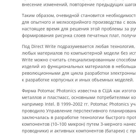
внесение изменений, повторение предыдущих шагов)
Таким образом, очевидной становится необходимост
для опытного и мелкосерийного производства с во
настоящее время для решения этой проблемы за ру
формирования рисунка слоев печатных плат, получи
Под Direct Write подразумевается любая технологи
любых материалов по компьютерной модели без испол
Write можно считать специализированным способом
изделий из функциональных материалов в небольши
революционными для цикла разработки электронных 
к разработке корпусных и иных объемных моделей.
Фирма Potomac Photonics известна в США как изгот
металлов и пластмасс, основными потребителями к
например Intel. В 1999–2002 гг. Potomac Photonics у
проводило Управление перспективного планировани
заключалась в разработке технологии быстрого пр
компонентов (10–100 микрон) путем 3-мерного нане
проводники) и активных компонентов (батареи) с 