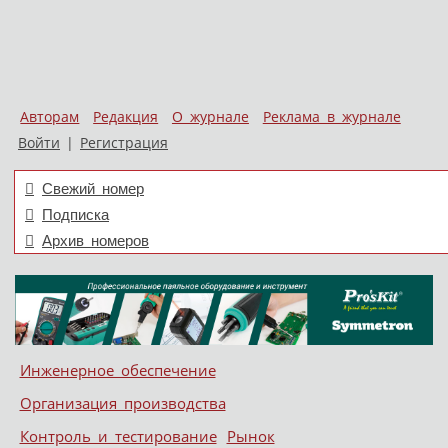
Авторам
Редакция
О журнале
Реклама в журнале
Войти
|
Регистрация
Свежий номер
Подписка
Архив номеров
Skip to content
Инженерное обеспечение
Меню
Организация производства
Контроль и тестирование
Рынок