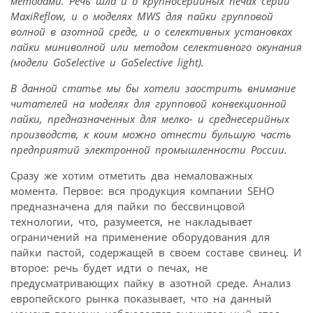
методами. Речь шла и о крупносерийных печах серии
MaxiReflow, и о моделях MWS для пайки групповой
волной в азотной среде, и о селективных установках
пайки миниволной или методом селективного окунания
(модели GoSelective и GoSelective light).
В данной статье мы бы хотели заострить внимание
читателей на моделях для групповой конвекционной
пайки, предназначенных для мелко- и среднесерийных
производств, к коим можно отнести бульшую часть
предприятий электронной промышленности России.
Сразу же хотим отметить два немаловажных
момента. Первое: вся продукция компании SEHO
предназначена для пайки по бессвинцовой
технологии, что, разумеется, не накладывает
ограничений на применение оборудования для
пайки пастой, содержащей в своем составе свинец. И
второе: речь будет идти о печах, не
предусматривающих пайку в азотной среде. Анализ
европейского рынка показывает, что на данный