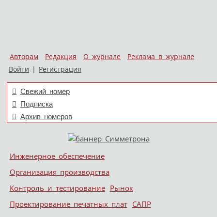
Авторам
Редакция
О журнале
Реклама в журнале
Войти
|
Регистрация
Свежий номер
Подписка
Архив номеров
Skip to content
Инженерное обеспечение
Меню
Организация производства
Контроль и тестирование
Рынок
Проектирование печатных плат
САПР