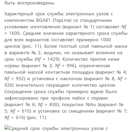
быть воспроизведены.
Характерный срок службы электронных узлов с
компонентом BGA81 (TopLine) со стандартными
условиями изготовления (вариант № 1) составляет
Nf
= 1600. Среднее значение характерного срока службы
для всех вариантов составляет примерно 1000
циклов (рис. 11). Более толстый слой паяльной маски
в варианте № 2, видимо, не оказывает влияния на
срок службы (
Nf
= 1429). Количество припоя ниже
нормы (вариант № 3;
Nf
= 996), ограниченная
паяльной маской контактная площадка (вариант № 4;
Nf
= 932) и установка с наклоном (вариант № 8;
Nf
=
926) значительно сокращают количество циклов.
Сокращение срока службы примерно вдвое было
зафиксировано при профиле пайки с порами
(вариант № 6;
Nf
= 830), покрытии NiAu (вариант №
5;
Nf
= 610) и установке со смещением (вариант № 7;
Nf
= 610) (рис. 11).