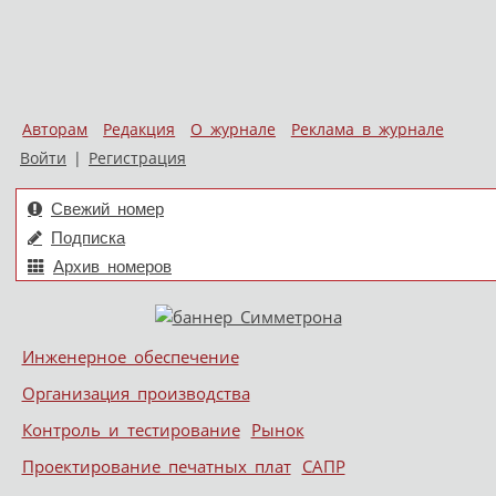
Авторам
Редакция
О журнале
Реклама в журнале
Войти
|
Регистрация
Свежий номер
Подписка
Архив номеров
Skip to content
Инженерное обеспечение
Меню
Организация производства
Контроль и тестирование
Рынок
Проектирование печатных плат
САПР