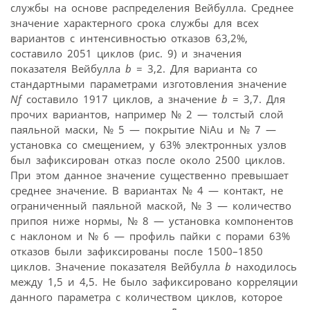
службы на основе распределения Вейбулла. Среднее
значение характерного срока службы для всех
вариантов с интенсивностью отказов 63,2%,
составило 2051 циклов (рис. 9) и значения
показателя Вейбулла
b
= 3,2. Для варианта со
стандартными параметрами изготовления значение
Nf
составило 1917 циклов, а значение
b
= 3,7. Для
прочих вариантов, например № 2 — толстый слой
паяльной маски, № 5 — покрытие NiAu и № 7 —
установка со смещением, у 63% электронных узлов
был зафиксирован отказ после около 2500 циклов.
При этом данное значение существенно превышает
среднее значение. В вариантах № 4 — контакт, не
ограниченный паяльной маской, № 3 — количество
припоя ниже нормы, № 8 — установка компонентов
с наклоном и № 6 — профиль пайки с порами 63%
отказов были зафиксированы после 1500–1850
циклов. Значение показателя Вейбулла
b
находилось
между 1,5 и 4,5. Не было зафиксировано корреляции
данного параметра с количеством циклов, которое