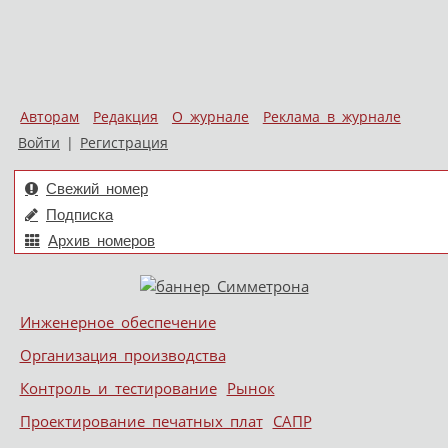
Авторам
Редакция
О журнале
Реклама в журнале
Войти
|
Регистрация
Свежий номер
Подписка
Архив номеров
Skip to content
Инженерное обеспечение
Меню
Организация производства
Контроль и тестирование
Рынок
Проектирование печатных плат
САПР