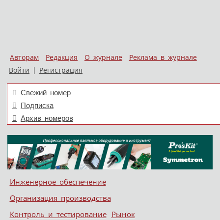
Авторам
Редакция
О журнале
Реклама в журнале
Войти
|
Регистрация
Свежий номер
Подписка
Архив номеров
Skip to content
Инженерное обеспечение
Меню
Организация производства
Контроль и тестирование
Рынок