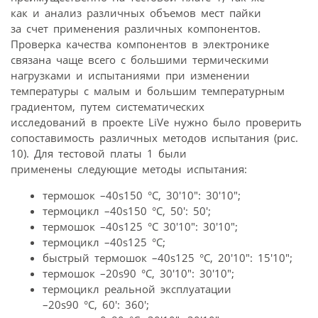
как и анализ различных объемов мест пайки
за счет применения различных компонентов.
Проверка качества компонентов в электронике
связана чаще всего с большими термическими
нагрузками и испытаниями при изменении
температуры с малым и большим температурным
градиентом, путем систематических
исследований в проекте LiVe нужно было проверить
сопоставимость различных методов испытания (рис.
10). Для тестовой платы 1 были
применены следующие методы испытания:
термошок –40ѕ150 °C, 30′10″: 30′10″;
термоцикл –40ѕ150 °C, 50′: 50′;
термошок –40ѕ125 °C 30′10″: 30′10″;
термоцикл –40ѕ125 °C;
быстрый термошок –40ѕ125 °C, 20′10″: 15′10″;
термошок –20ѕ90 °C, 30′10″: 30′10″;
термоцикл реальной эксплуатации
–20ѕ90 °C, 60′: 360′;