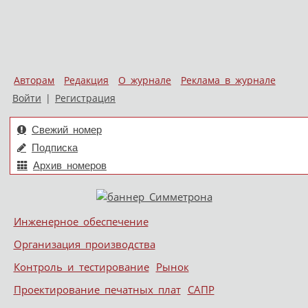
Авторам
Редакция
О журнале
Реклама в журнале
Войти
|
Регистрация
Свежий номер
Подписка
Архив номеров
Skip to content
Инженерное обеспечение
Меню
Организация производства
Контроль и тестирование
Рынок
Проектирование печатных плат
САПР