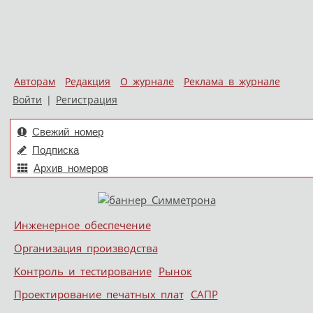
Авторам
Редакция
О журнале
Реклама в журнале
Войти
|
Регистрация
Свежий номер
Подписка
Архив номеров
Skip to content
Инженерное обеспечение
Меню
Организация производства
Контроль и тестирование
Рынок
Проектирование печатных плат
САПР