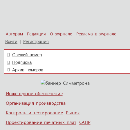
Авторам
Редакция
О журнале
Реклама в журнале
Войти
|
Регистрация
Свежий номер
Подписка
Архив номеров
Skip to content
Инженерное обеспечение
Меню
Организация производства
Контроль и тестирование
Рынок
Проектирование печатных плат
САПР