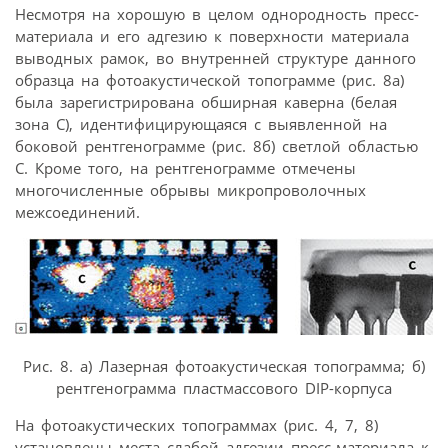
Несмотря на хорошую в целом однородность пресс-
материала и его адгезию к поверхности материала
выводных рамок, во внутренней структуре данного
образца на фотоакустической топограмме (рис. 8а)
была зарегистрирована обширная каверна (белая
зона C), идентифицирующаяся с выявленной на
боковой рентгенограмме (рис. 8б) светлой областью
C. Кроме того, на рентгенограмме отмечены
многочисленные обрывы микропроволочных
межсоединений.
Рис. 8. а) Лазерная фотоакустическая топограмма; б)
рентгенограмма пластмассового DIP-корпуса
На фотоакустических топограммах (рис. 4, 7, 8)
установлены места слабой адгезии пресс-материала к