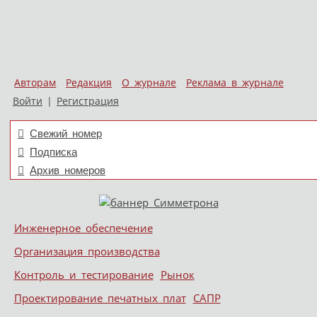
Авторам
Редакция
О журнале
Реклама в журнале
Войти
|
Регистрация
Свежий номер
Подписка
Архив номеров
Skip to content
Инженерное обеспечение
Меню
Организация производства
Контроль и тестирование
Рынок
Проектирование печатных плат
САПР