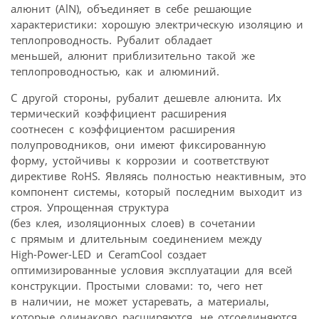
алюнит (AlN), объединяет в себе решающие
характеристики: хорошую электрическую изоляцию и
теплопроводность. Рубалит обладает
меньшей, алюнит приблизительно такой же
теплопроводностью, как и алюминий.
С другой стороны, рубалит дешевле алюнита. Их
термический коэффициент расширения
соотнесен с коэффициентом расширения
полупроводников, они имеют фиксированную
форму, устойчивы к коррозии и соответствуют
директиве RoHS. Являясь полностью неактивным, это
компонент системы, который последним выходит из
строя. Упрощенная структура
(без клея, изоляционных слоев) в сочетании
с прямым и длительным соединением между
High-Power-LED и CeramCool создает
оптимизированные условия эксплуатации для всей
конструкции. Простыми словами: то, чего нет
в наличии, не может устаревать, а материалы,
которые одинаково расширяются, не отсоединяются