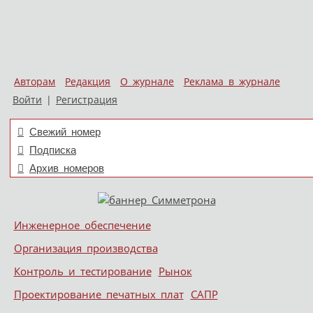
Авторам
Редакция
О журнале
Реклама в журнале
Войти
|
Регистрация
Свежий номер
Подписка
Архив номеров
Skip to content
Инженерное обеспечение
Меню
Организация производства
Контроль и тестирование
Рынок
Проектирование печатных плат
САПР