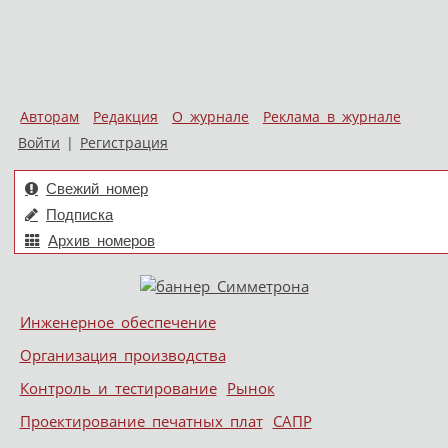
Авторам
Редакция
О журнале
Реклама в журнале
Войти
|
Регистрация
Свежий номер
Подписка
Архив номеров
Skip to content
Инженерное обеспечение
Меню
Организация производства
Контроль и тестирование
Рынок
Проектирование печатных плат
САПР