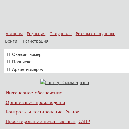
Авторам
Редакция
О журнале
Реклама в журнале
Войти
|
Регистрация
Свежий номер
Подписка
Архив номеров
Skip to content
Инженерное обеспечение
Меню
Организация производства
Контроль и тестирование
Рынок
Проектирование печатных плат
САПР