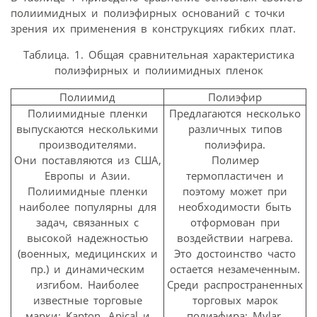
полиимидных и полиэфирных оснований с точки
зрения их применения в конструкциях гибких плат.
Таблица. 1. Общая сравнительная характеристика
полиэфирных и полиимидных пленок
Полиимид
Полиэфир
Полиимидные пленки
Предлагаются несколько
выпускаются несколькими
различных типов
производителями.
полиэфира.
Они поставляются из США,
Полимер
Европы и Азии.
термопластичен и
Полиимидные пленки
поэтому может при
наиболее популярны для
необходимости быть
задач, связанных с
отформован при
высокой надежностью
воздействии нагрева.
(военных, медицинских и
Это достоинство часто
пр.) и динамическим
остается незамеченным.
изгибом. Наиболее
Среди распространенных
известные торговые
торговых марок
марки: Kapton, Apical и
полиэфира: Mylar,