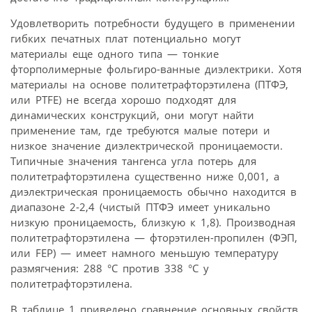
Удовлетворить потребности будущего в применении
гибких печатных плат потенциально могут
материалы еще одного типа — тонкие
фторполимерные фольгиро-ванные диэлектрики. Хотя
материалы на основе политетрафторэтилена (ПТФЭ,
или PTFE) не всегда хорошо подходят для
динамических конструкций, они могут найти
применение там, где требуются малые потери и
низкое значение диэлектрической проницаемости.
Типичные значения тангенса угла потерь для
политетрафторэтилена существенно ниже 0,001, а
диэлектрическая проницаемость обычно находится в
диапазоне 2-2,4 (чистый ПТФЭ имеет уникально
низкую проницаемость, близкую к 1,8). Производная
политетрафторэтилена — фторэтилен-пропилен (ФЭП,
или FEP) — имеет намного меньшую температуру
размягчения: 288 °C против 338 °C у
политетрафторэтилена.
В таблице 1 приведено сравнение основных свойств