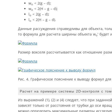
w
< 2(g – d);
о
w
< 2(H – g – d);
о
l
< 2(g – d);
о
l
< 2(H – g – d).
о
Данные рассуждения справедливы для объекта, тол
то формула для расчета ширины объекта w
′ будет
o
Размер вокселя рассчитывается как отношение разм
Рис. 4. Графическое пояснение к выводу формул для
Расчет на примере системы 2D-контроля с то
Из выражений (1), (2) и (4) следует, что при заданн
зависят только от расстояния от трубки до оси вра
можно определить максимальные размеры исследуемо