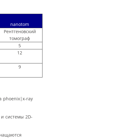
nanotom
Рентгеновский
томограф
5
12
9
 phoenix|x-ray
 и системы 2D-
снащаются