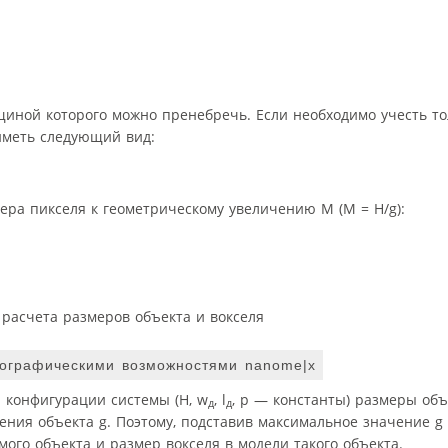
щиной которого можно пренебречь. Если необходимо учесть т
 иметь следующий вид:
ера пикселя к геометрическому увеличению M (M = H/g):
 расчета размеров объекта и вокселя
мографическими возможностями nanome|x
ой конфигурации системы (H, w
, l
, p — константы) размеры объ
д
д
щения объекта g. Поэтому, подставив максимальное значение g
го объекта и размер вокселя в модели такого объекта.