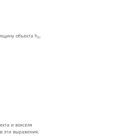
олщину объекта h
,
o
екта и вокселя
 в эти выражения,