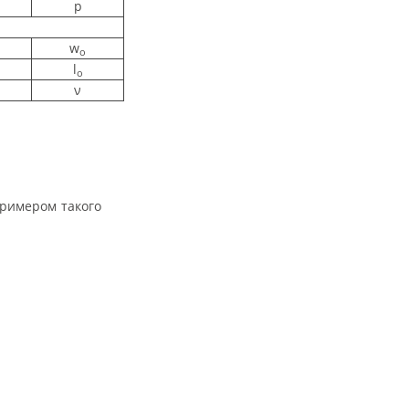
p
w
о
l
о
ν
Примером такого