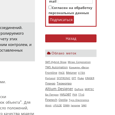
mail
Согласен на обработку
персональных данных
 соединений.
тролируемого
чету этих
ким контролем, и
поставленных
Облако меток
SMT-Hybrid Show
Mirae Corporation
TWS Automation
Концерн «Вега»
Frontline
РАСЕ
Metzner
V‑TEK
Portasol
SYSTRONIC
EPT
Fluke
ERASER
ми.
Термопро
Планар
Altium Designer
DuPont
MIRTEC
НИЦЭВТ
Би Питрон
PVA
TTnS
ески
Finetech
Optilia
Tyco Electronics
*
мок объекта
. Для
Almit
i-PULSE
DIMA
Janome
SAKI
исло положений,
го качества модели