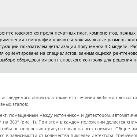
ентгеновского контроля печатных плат, компонентов, паяных
именении томографии являются максимальные размеры кон
 служащий показателем детализации полученной 3D-модели. Рас
ия ориентирована на специалистов, занимающихся рентгеновс
выборе оборудования рентгеновского контроля для решения 
исследуемого объекта, а также его сечения любыми плоскостя
вных этапов:
ект, помещенный между источником и детектором, автоматич
 на 360° (рис. 1). При этом в каждом положении делается сни
чтобы он полностью присутствовал на всех снимках. Общее ч
ся в зависимости от количества пикселей детектора, требуемо