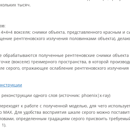
скольких тысяч.
ов:
 4×4×4 вокселя; снимки объекта, представленного красным и 
щение рентгеновского излучения половинками объекта), делаю
пе обрабатываются полученные рентгеновские снимки объекта
точке (вокселе) трехмерного пространства, в которой производ
але серого, отражающее ослабление рентгеновского излучени
реконструкции одного слоя (источник: phoenix|x-ray)
переходят к работе с полученной моделью, для чего используе
 MAX. Для удобства восприятия шкале серого можно поставить
ловами, определенным градациям серого присвоить требуемый
1).