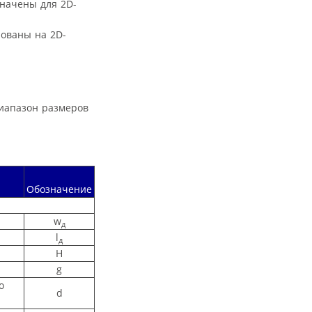
начены для 2D-
рованы на 2D-
диапазон размеров
Обозначение
w
д
l
д
H
g
о
d