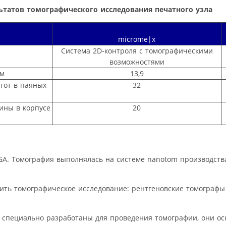
льтатов томографического исследования печатного узла
microme|x
Система 2D-контроля с томографическими
возможностями
км
13,9
тот в паяных
32
ины в корпусе
20
GA. Томография выполнялась на системе nanotom производства
ить томографическое исследование: рентгеновские томографы
а специально разработаны для проведения томографии, они о