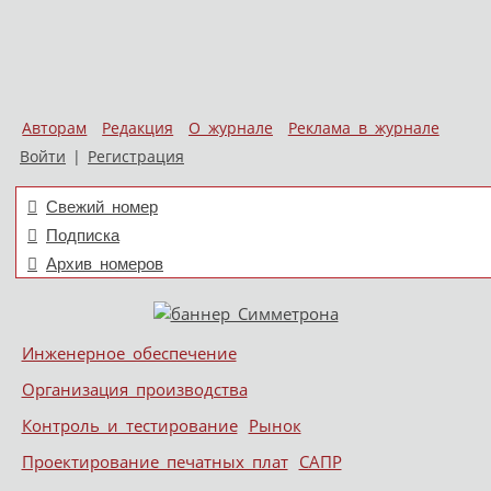
Авторам
Редакция
О журнале
Реклама в журнале
Войти
|
Регистрация
Свежий номер
Подписка
Архив номеров
Skip to content
Инженерное обеспечение
Меню
Организация производства
Контроль и тестирование
Рынок
Проектирование печатных плат
САПР