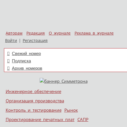
Авторам
Редакция
О журнале
Реклама в журнале
Войти
|
Регистрация
Свежий номер
Подписка
Архив номеров
Skip to content
Инженерное обеспечение
Меню
Организация производства
Контроль и тестирование
Рынок
Проектирование печатных плат
САПР