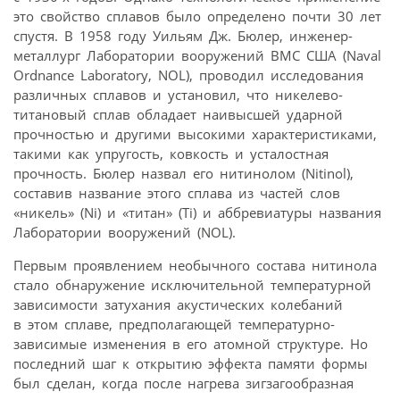
это свойство сплавов было определено почти 30 лет
спустя. В 1958 году Уильям Дж. Бюлер, инженер-
металлург Лаборатории вооружений ВМС США (Naval
Ordnance Laboratory, NOL), проводил исследования
различных сплавов и установил, что никелево-
титановый сплав обладает наивысшей ударной
прочностью и другими высокими характеристиками,
такими как упругость, ковкость и усталостная
прочность. Бюлер назвал его нитинолом (Nitinol),
составив название этого сплава из частей слов
«никель» (Ni) и «титан» (Тi) и аббревиатуры названия
Лаборатории вооружений (NOL).
Первым проявлением необычного состава нитинола
стало обнаружение исключительной температурной
зависимости затухания акустических колебаний
в этом сплаве, предполагающей температурно-
зависимые изменения в его атомной структуре. Но
последний шаг к открытию эффекта памяти формы
был сделан, когда после нагрева зигзагообразная