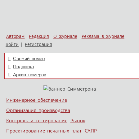
Авторам
Редакция
О журнале
Реклама в журнале
Войти
|
Регистрация
Свежий номер
Подписка
Архив номеров
Skip to content
Инженерное обеспечение
Меню
Организация производства
Контроль и тестирование
Рынок
Проектирование печатных плат
САПР